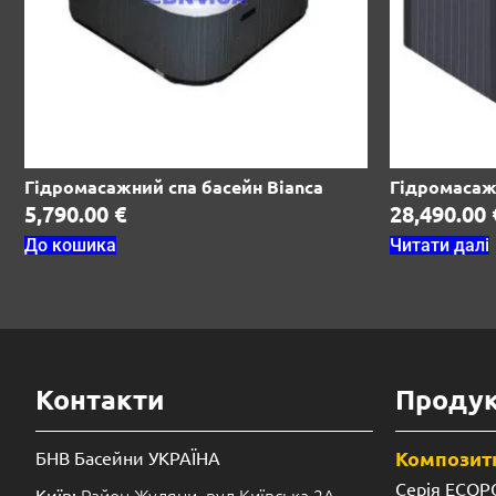
Гідромасажний спа басейн Bianca
Гідромасажн
5,790.00
€
28,490.00
До кошика
Читати далі
Контакти
Продук
Композитн
БНВ Басейни УКРАЇНА
Серія ECOP
Район Жуляни, вул Київська 2А.
Київ: