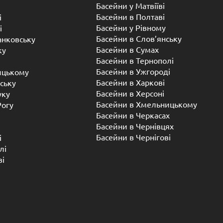
Басейни у Матвіїві
Басейни в Полтаві
і
Басейни у ​​Рівному
і
Басейни в Слов’янську
анковську
Басейни в Сумах
ку
Басейни в Тернополі
Басейни в Ужгороді
ицькому
Басейни в Харкові
ську
Басейни в Херсоні
уку
Басейни в Хмельницькому
Рогу
Басейни в Черкасах
Басейни в Чернівцях
Басейни в Чернігові
і
лі
ві