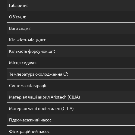
Габарити:
Об’єм, л:
Вага спа,кг:
Кількість місць,шт:
Кількість форсунок,шт:
Місця сидячи:
Температура охолодження С’:
Система фільтрації:
Матеріал чаші акрил Aristech (США)
Матеріал чаші поліетилен (США)
Гідромасажний насос
Фільтраційний насос