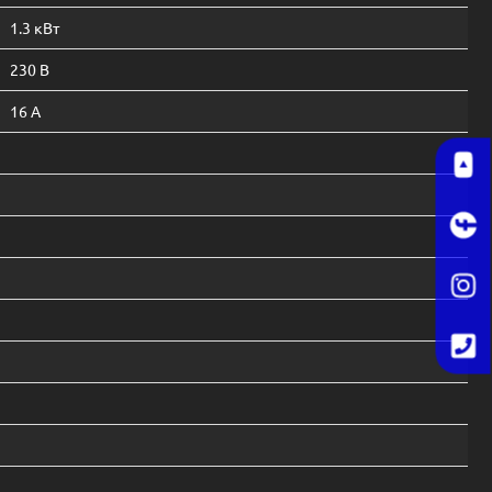
1.3 кВт
230 В
16 А