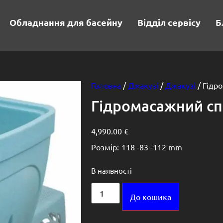
Обладнання для басейну
Відділ сервісу
Б
Головна
/
Джакузі
/
Джакузі
/ Гідр
Гідромасажний спа
4,990.00
€
Розмір:
118 -
83 -
112 mm
В наявності
Alternative:
До кошика