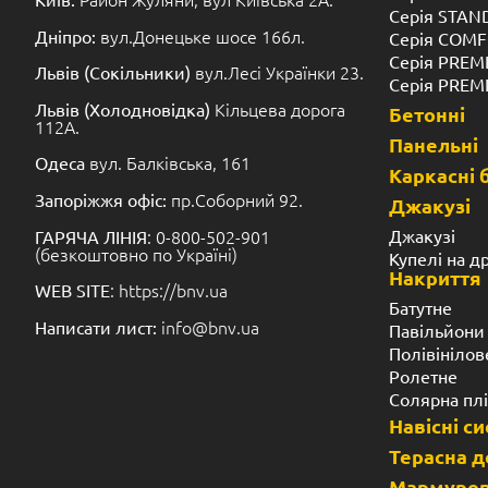
Серія STA
вул.Донецьке шосе 166л.
Дніпро:
Серія COM
Серія PREM
вул.Лесі Українки 23.
Львів (Сокільники)
Серія PREM
Кільцева дорога
Львів (Холодновідка)
Бетонні
112А.
Панельні
вул. Балківська, 161
Одеса
Каркасні 
пр.Соборний 92.
Запоріжжя офіс:
Джакузі
: 0-800-502-901
Джакузі
ГАРЯЧА ЛІНІЯ
(безкоштовно по Україні)
Купелі на д
Накриття
: https://bnv.ua
WEB SITE
Батутне
info@bnv.ua
Написати лист:
Павільйони
Полівінілов
Ролетне
Солярна пл
Навісні с
Терасна 
Мармуров