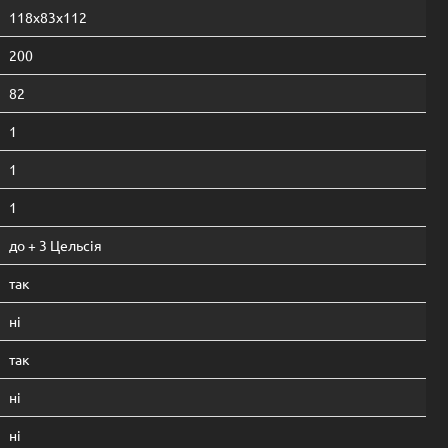
118х83х112
200
82
1
1
1
до + 3 Цельсія
так
ні
так
ні
ні