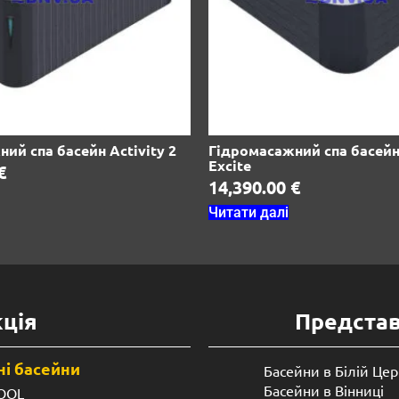
ий спа басейн Activity 2
Гідромасажний спа басейн 
Excite
€
14,390.00
€
Читати далі
ція
Предста
і басейни
Басейни в Білій Цер
Басейни в Вінниці
OOL