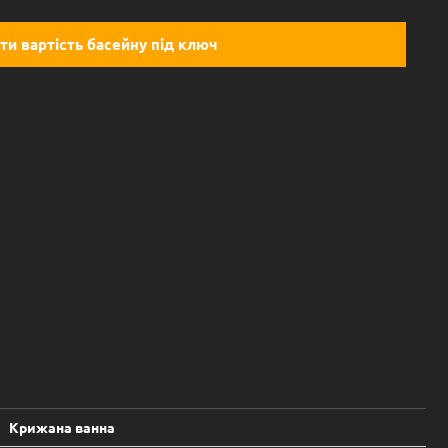
ти вартість басейну під ключ
Крижана ванна