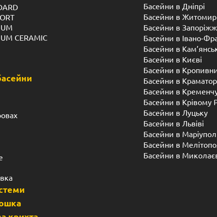
Басейни в Дніпрі
NDARD
Басейни в Житомир
FORT
IUM
Басейни в Запоріжж
IUM CERAMIC
Басейни в Івано-Фр
Басейни в Кам’янсь
Басейни в Києві
Басейни в Кропивн
басейни
Басейни в Краматор
Басейни в Кременч
Басейни в Крівому 
Басейни в Луцьку
ровах
Басейни в Львіві
Басейни в Маріупол
Басейни в Мелітопо
Басейни в Миколає
е
івка
истеми
дошка
а крихта