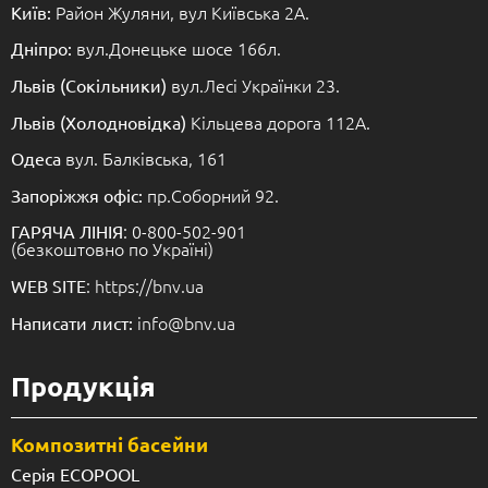
Район Жуляни, вул Київська 2А.
Київ:
вул.Донецьке шосе 166л.
Дніпро:
вул.Лесі Українки 23.
Львів (Сокільники)
Кільцева дорога 112А.
Львів (Холодновідка)
вул. Балківська, 161
Одеса
пр.Соборний 92.
Запоріжжя офіс:
: 0-800-502-901
ГАРЯЧА ЛІНІЯ
(безкоштовно по Україні)
: https://bnv.ua
WEB SITE
info@bnv.ua
Написати лист:
Продукція
Композитні басейни
Серія ECOPOOL