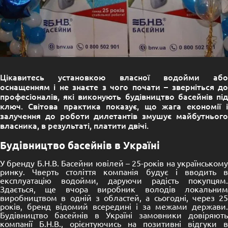
Цікавитесь установкою власної водойми або
оснащенням і не знаєте з чого почати – зверніться до
професіоналів, які виконують будівництво басейнів під
ключ. Світова практика показує, що жага економії і
залучення до роботи дилетантів змушує майбутнього
власника, в результаті, платити двічі.
Будівництво басейнів в Україні
У бренду Б.Н.В. Басейни ювілей – 25-років на українському
ринку. Чверть століття компанія будує і вводить в
експлуатацію водойми, даруючи радість покупцям.
Здається, ще вчора виробник володів локальним
виробництвом в одній з областей, а сьогодні, через 25
років, бренд відомий всередині і за межами держави.
Будівництво басейнів в Україні замовники довіряють
компанії Б.Н.В., орієнтуючись на позитивні відгуки в