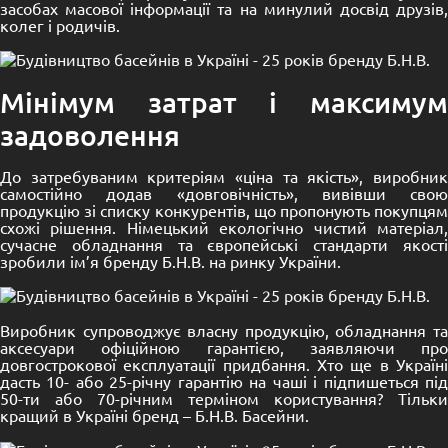
засобах масової інформації та на минулий досвід друзів,
колег і родичів.
Мінімум затрат і максимум
задоволення
До затребуваним критеріям «ціна та якість», виробник
самостійно додав «довговічність», вивівши свою
продукцію зі списку конкурентів, що пропонують покупцям
схожі рішення. Німецький екологічно чистий матеріал,
сучасне обладнання та європейські стандарти якості
зробили ім’я бренду Б.Н.В. на ринку України.
Виробник супроводжує власну продукцію, обладнання та
аксесуари офіційною гарантією, заявляючи про
довгострокової експлуатації придбання. Хто ще в Україні
дасть 10- або 25-річну гарантію на чаші і підпишеться під
50-ти або 70-річним терміном користування? Тільки
кращий в Україні бренд – Б.Н.В. Басейни.