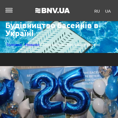
RU
UA
Будівництво басейнів в
Україні
Головна
/
Новини
/ Будівництво басейнів в Україні