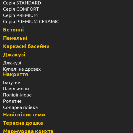
Серія STANDARD
Серія COMFORT
Серія PREMIUM
Серія PREMIUM CERAMIC
Бетонні
Панельні
Каркасні басейни
Джакузі
Джакузі
Купелі на дровах
Накриття
Батутне
Павільйони
Полівінілове
Ролетне
Солярна плівка
Навісні системи
Терасна дошка
Мармурова крихта