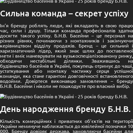
Сильна команда – секрет успіху
Ім’я бренду роблять люди, які вкладають в свою працю
час, сили і душу. Тільки команда професіоналів здатна
досягти такого успіху. Б.Н.В. Басейни – це персонал на
різних рівнях, починаючи з монтажників і закінчуючи
керівництвом відділу продажів. Бренд – це сильний і
харизматичний лідер, який знає шлях до поставленої
мети і вміє маневрувати на вузькоспеціалізованому ринку,
обходячи нестабільні ділянки. Зважившись на
будівництво басейнів в Україні, покупець отримує до чаші,
устаткування або монтажу частинку серця успішної
команди, яка стане гарантом довговічності встановленого
водойми. Довіртеся виконавцю замовлення – бренду
Б.Н.В. Басейни і ніколи не пошкодуєте про власний вибір.
День народження бренду Б.Н.В.
Кількість комерційних і приватних
об’єктів
на територі
України неминуче наближається до ювілейної позначки 10
000. Бренду довіряє держава, замовляючи басейни для