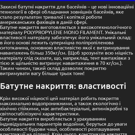
Захисні батутні накриття для
басейнів
– це нові інноваційні
технології в сфері обладнання зовнішніх басейнів, яке
стало результатом тривалої і копіткої роботи
американських фахівців в даній сфері.
Батутне накриття виготовляється з високотехнологічного
матеріалу POLYPROPYLENE MONO FILAMENT. Унікальні
властивості матеріалу забезпечує його унікальний склад:
в його основі лежить суперміцна поліпропіленова
ситотканина, основною властивістю якої є витримування
навантажень більш 350кг/см. (Щоб зрозуміти всю міцність
матеріалу слід сказати, що, наприклад, тент вантажівки з
тією ж щільністю витримує навантаження в 70 кг/см.).
Таким чином, такий склад дозволяє покриттю
витримувати вагу більше трьох тонн!
Батутне накриття: властивості
Крім високої міцності цей матеріал робить покриття
максимально водопроникними, а також екологічно і
хімічно стійкими, має антибактеріальні, антимікробні та
світлостабілізуючі характеристики.
Батутне накриття виробляється з урахуванням
індивідуальних параметрів водойми, беруться до уваги
особливості будови чаші, особливості розташування
конструкції на ділянці. Крім цього, конструкція накриття