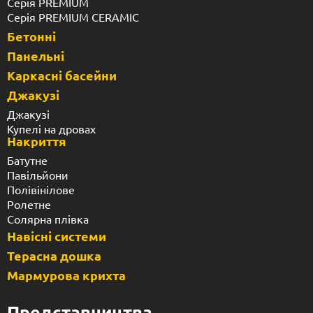
Серія PREMIUM
Серія PREMIUM CERAMIC
Бетонні
Панельні
Каркасні басейни
Джакузі
Джакузі
Купелі на дровах
Накриття
Батутне
Павільйони
Полівінілове
Ролетне
Солярна плівка
Навісні системи
Терасна дошка
Мармурова крихта
Представництва