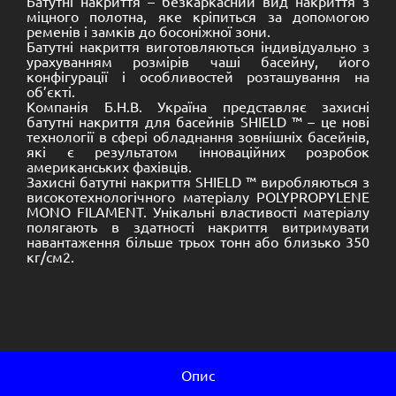
Батутні накриття – безкаркасний вид накриття з
міцного полотна, яке кріпиться за допомогою
ременів і замків до босоніжної зони.
Батутні накриття виготовляються індивідуально з
урахуванням розмірів чаші басейну, його
конфігурації і особливостей розташування на
об’єкті.
Компанія Б.Н.В. Україна представляє захисні
батутні накриття для басейнів SHIELD ™ – це нові
технології в сфері обладнання зовнішніх басейнів,
які є результатом інноваційних розробок
американських фахівців.
Захисні батутні накриття SHIELD ™ виробляються з
високотехнологічного матеріалу POLYPROPYLENE
MONO FILAMENT. Унікальні властивості матеріалу
полягають в здатності накриття витримувати
навантаження більше трьох тонн або близько 350
кг/см2.
Опис