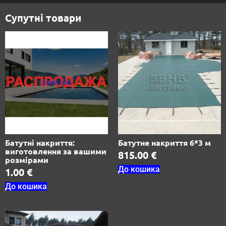
Супутні товари
Батутні накриття:
Батутне накриття 6*3 м
виготовлення за вашими
815.00
€
розмірами
До кошика
1.00
€
До кошика