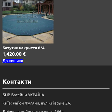
Батутне накриття 8*4
1,420.00
€
До кошика
Контакти
БНВ Басейни УКРАЇНА
Район Жуляни, вул Київська 2А.
Київ:
вул.Донецьке шосе 166л.
Дніпро: