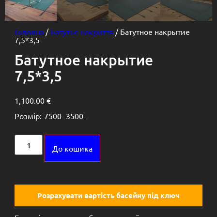
Головна
/
Батутне накриття
/ Батутное накрытие
7,5*3,5
Батутное накрытие
7,5*3,5
1,100.00
€
Розмір:
7500 -
3500 -
Alternative:
До кошика
Розрахувати вартість басейну під ключ