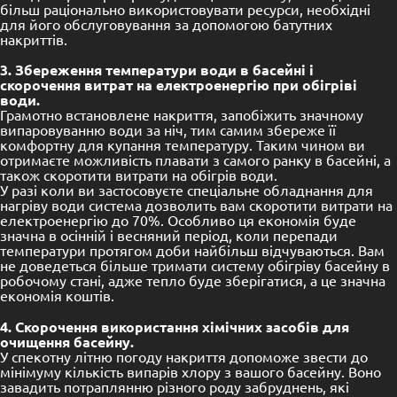
більш раціонально використовувати ресурси, необхідні
для його обслуговування за допомогою батутних
накриттів.
3. Збереження температури води в басейні і
скорочення витрат на електроенергію при обігріві
води.
Грамотно встановлене накриття, запобіжить значному
випаровуванню води за ніч, тим самим збереже її
комфортну для купання температуру. Таким чином ви
отримаєте можливість плавати з самого ранку в басейні, а
також скоротити витрати на обігрів води.
У разі коли ви застосовуєте спеціальне обладнання для
нагріву води система дозволить вам скоротити витрати на
електроенергію до 70%. Особливо ця економія буде
значна в осінній і весняний період, коли перепади
температури протягом доби найбільш відчуваються. Вам
не доведеться більше тримати систему обігріву басейну в
робочому стані, адже тепло буде зберігатися, а це значна
економія коштів.
4. Скорочення використання хімічних засобів для
очищення басейну.
У спекотну літню погоду накриття допоможе звести до
мінімуму кількість випарів хлору з вашого басейну. Воно
завадить потраплянню різного роду забруднень, які