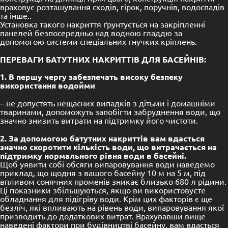
враховує розташування сходів, гірок, поручнів, водоспадів
та інше..
Установка такого накриття ґрунтується на закріпленні
панелей безпосередньо над водною гладдю за
допомогою системи спеціальних гнучких кріплень.
ПЕРЕВАГИ БАТУТНИХ НАКРИТТІВ ДЛЯ БАСЕЙНІВ:
1. В першу чергу забезпечать високу безпеку
використання водойми
– не допустять нещасних випадків з дітьми і домашніми
тваринами, допоможуть запобігти забруднення води, що
значно знизить витрати на підтримку його чистоти.
2. За допомогою батутних накриттів вам вдасться
значно скоротити кількість води, що витрачається на
підтримку нормального рівня води в басейні.
Щоб уявити собі обсяги випаровування води наведемо
приклад, що щодня з вашого басейну 10 м на 5 м, під
впливом сонячних променів зникає близько 680 л рідини.
Ці показники збільшуються, якщо ви використовуєте
обладнання для підігріву води. Крім цих факторів є ще
безліч, які впливають на рівень води, випаровування якої
призводить до додаткових витрат. Врахувавши вище
наведені фактори при будівництві басейну, вам вдасться