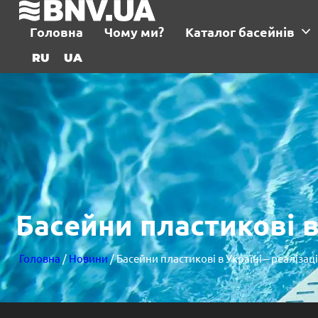
Головна
Чому ми?
Каталог басейнів
RU
UA
Басейни пластикові в
Головна
/
Новини
/ Басейни пластикові в Україні – реалізац