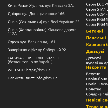
Серія ECOP
Район Жуляни, вул Київська 2А.
Київ:
Серія STA
вул.Донецьке шосе 166л.
Дніпро:
Серія COM
Серія PREM
вул.Лесі Українки 23.
Львів (Сокільники)
Серія PREM
Кільцева дорога
Львів (Холодновідка)
Бетонні
112А.
Панельні
вул. Балківська, 161
Одеса
Каркасні 
пр.Соборний 92.
Запоріжжя офіс:
Джакузі
: 0-800-502-901
Джакузі
ГАРЯЧА ЛІНІЯ
(безкоштовно по Україні)
Купелі на д
Накриття
: https://bnv.ua
WEB SITE
Батутне
info@bnv.ua
Написати лист:
Павільйони
Полівінілов
Ролетне
Солярна пл
Навісні с
Терасна 