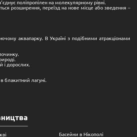
’єднує поліпропілен на молекулярному рівні.
ться розширення, переїзд на нове місце або зведення –
цюючому аквапарку. В Україні з подібними атракціонами
дпочинку.
рироді.
й і дорослих.
 в блакитний лагуні.
вництва
Басейни в Нікополі
кві