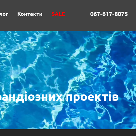
067-617-8075
лог
Контакти
SALE
грандіозних проектів