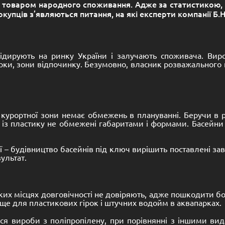
 товаром народного споживання. Адже за статистикою, 
упців з’являються питання, на які експерти компанії Б.Н
лідирують на ринку України і залучають споживача. Вир
гірки, зони відпочинку. Безумовно, власник розважального
курортної зони немає обмежень в плануванні. Беручи в 
 із пластику не обмежені габаритами і формами. Басейни
течії – будівництво басейнів під ключ вирішить поставлені
ультат.
ьких місцях довговічності не довіряють, адже пошкодити бо
ище для пластикових гірок і штучних водойм в аквапарках.
ься вироби з поліпропілену, при порівнянні з іншими вид