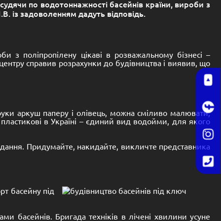
судячи по водотоннажності басейнів країни, вироби з
.В. із задоволенням дадуть відповідь.
оби з поліпропілену цікаві в розважальному бізнесі –
 центру справив розрахунки до будівництва і виявив, що
руки аркуш паперу і олівець, можна сміливо малювати,
 пластикові в Україні – єдиний вид водойми, для якого
 завдання. Придумайте, накидайте, викличте представника
рт басейну під
ами басейнів. Бригада техніків в лічені хвилини усуне