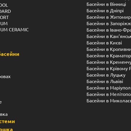
Басейни в Вінниці
OOL
Басейни в Дніпрі
NDARD
Басейни в Житомир
FORT
IUM
Басейни в Запоріжж
IUM CERAMIC
Басейни в Івано-Фр
Басейни в Кам’янсь
Басейни в Києві
Басейни в Кропивн
басейни
Басейни в Краматор
Басейни в Кременч
Басейни в Крівому 
Басейни в Луцьку
ровах
Басейни в Львіві
Басейни в Маріупол
Басейни в Мелітопо
Басейни в Миколає
е
івка
истеми
дошка