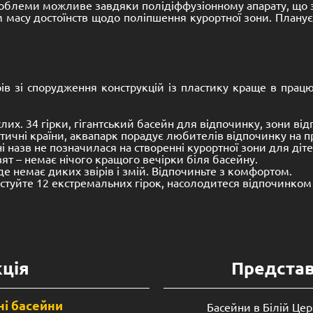
проблеми можливе завдяки полідіффузіонному апарату, що з
масу достоїнств щодо поліпшення курортної зони. Планує
рів зі спорудження конструкцій із пластику краще в пра
слих. 34 гірки, гігантський басейн для відпочинку, зони ві
отичні країни, аквапарк порадує любителів відпочинку на п
ні назв не позначилася на створенні курортної зони для діте
вят – немає нічого кращого вечірки біля басейну.
 де немає диких звірів і змій. Відпочиньте з комфортом.
тестуйте 12 екстремальних гірок, насолодитеся відпочинком
ція
Предста
і басейни
Басейни в Білій Цер