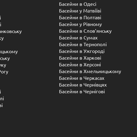
Басейни в Одесі
Басейни у Матвіїві
Басейни в Полтаві
і
Басейни у ​​Рівному
і
Басейни в Слов’янську
анковську
Басейни в Сумах
ку
Басейни в Тернополі
Басейни в Ужгороді
ицькому
Басейни в Харкові
ську
Басейни в Херсоні
уку
Басейни в Хмельницькому
Рогу
Басейни в Черкасах
Басейни в Чернівцях
Басейни в Чернігові
і
лі
ві