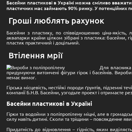
Басейни пластикові в Україні можна сміливо вважати
пластичних мас займають 90% ринку. У потенційних пок
Гроші люблять рахунок
Басейни з пластику, по співвідношенню ціна-якість, 
аквапарки країни цілком зібрані з пластика: басейни, 
пластик практичний і доцільний.
Втілення мрії
Для власника 
придумуючи витончені фігури гірок і басейнів. Вироби
немає вимог.
Гірська місцевість, нестійкі породи ґрунтів, підземні 
компанії Б.Н.В. Басейни, узгодьте проект і отримаєте рез
Басейни пластикові в Україні
Гірки та водойми з поліпропілену міцні, але в громадс
силу навіть дитині. Сколи та тріщини – повсякденне яв
Придатність до відновлення – гідність, яким виділяєт