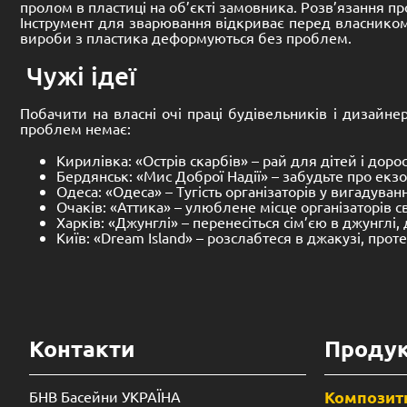
пролом в пластиці на об’єкті замовника. Розв’язання 
Інструмент для зварювання відкриває перед власником 
вироби з пластика деформуються без проблем.
Чужі ідеї
Побачити на власні очі праці будівельників і дизайне
проблем немає:
Кирилівка: «Острів скарбів» – рай для дітей і доро
Бердянськ: «Мис Доброї Надії» – забудьте про екз
Одеса: «Одеса» – Тугість організаторів у вигадуван
Очаків: «Аттика» – улюблене місце організаторів с
Харків: «Джунглі» – перенесіться сім’єю в джунглі,
Київ: «Dream Island» – розслабтеся в джакузі, про
Контакти
Продук
Композитн
БНВ Басейни УКРАЇНА