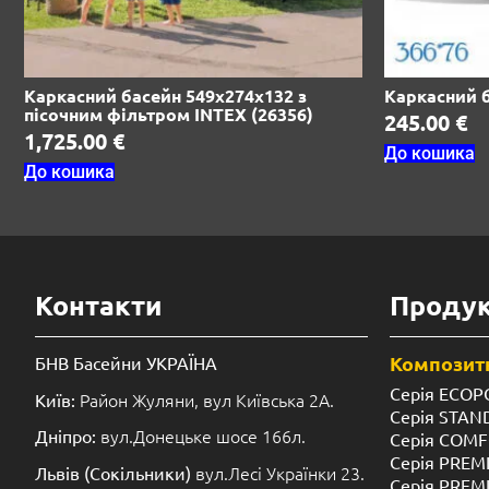
Каркасний басейн 549х274х132 з
Каркасний б
пісочним фільтром INTEX (26356)
245.00
€
1,725.00
€
До кошика
До кошика
Контакти
Продук
Композитн
БНВ Басейни УКРАЇНА
Серія ECOP
Район Жуляни, вул Київська 2А.
Київ:
Серія STA
вул.Донецьке шосе 166л.
Дніпро:
Серія COM
Серія PREM
вул.Лесі Українки 23.
Львів (Сокільники)
Серія PREM