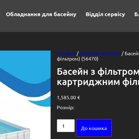
Обладнання для басейну
Відділ сервісу
Б
Головна
/
Каркасні басейни
/ Басей
фільтром) (56470)
Басейн з фільтром
картриджним філь
1,585.00
€
Розмір:
Alternative:
До кошика