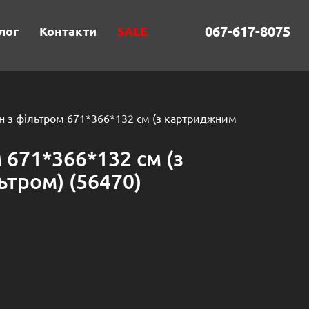
067-617-8075
лог
Контакти
SALE
н з фільтром 671*366*132 см (з картриджним
 671*366*132 см (з
тром) (56470)