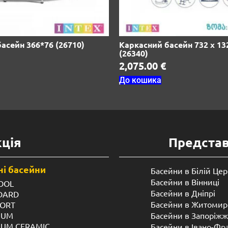
асейн 366*76 (26710)
Каркасний басейн 732 х 13
(26340)
2,075.00
€
До кошика
ція
Предста
і басейни
Басейни в Білій Цер
Басейни в Вінниці
OOL
Басейни в Дніпрі
NDARD
Басейни в Житомир
FORT
IUM
Басейни в Запоріжж
IUM CERAMIC
Басейни в Івано-Фр