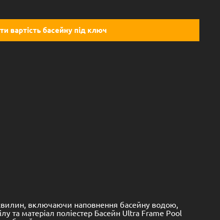
ти вартість басейну під ключ
0 хвилин, включаючи наповнення басейну водою,
лу та матеріал поліестер Басейн Ultra Frame Pool