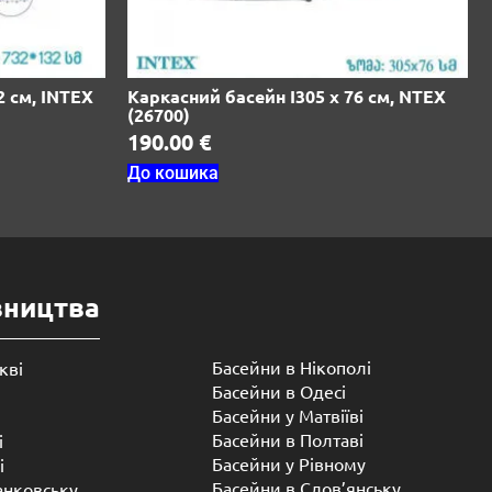
2 см, INTEX
Каркасний басейн I305 х 76 см, NTEX
(26700)
190.00
€
До кошика
вництва
Басейни в Нікополі
кві
Басейни в Одесі
Басейни у Матвіїві
Басейни в Полтаві
і
Басейни у ​​Рівному
і
Басейни в Слов’янську
анковську