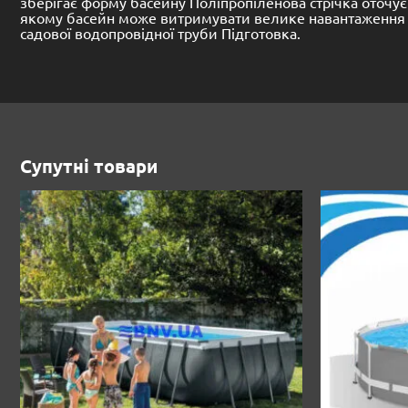
зберігає форму басейну Поліпропіленова стрічка оточує
якому басейн може витримувати велике навантаження і
садової водопровідної труби Підготовка.
Супутні товари