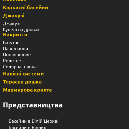
Каркасні басейни
Джакузі
Джакузі
Купелі на дровах
Накриття
Батутне
Павільйони
Полівінілове
Ролетне
Солярна плівка
Навісні системи
Терасна дошка
Мармурова крихта
Представництва
Басейни в Білій Церкві
Басейни в Вінниці