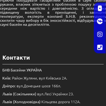
Мріючи побудувати габаритний басейн в сауні своїми
руками, власник зіткнеться з проблемою пошуку золотої
середини між вартістю і довговічністю. З огляду на
підвищену вологість в приміщенні, і завищені
температури, експерти компанії Б.Н.В. рекомендують
схилити чашу вибору в бік зносостійкості, відбудувавши в
сауні басейн на десятиліття.
Контакти
БНВ Басейни УКРАЇНА
Район Жуляни, вул Київська 2А.
Київ:
вул.Донецьке шосе 166л.
Дніпро:
вул.Лесі Українки 23.
Львів (Сокільники)
Кільцева дорога 112А.
Львів (Холодновідка)