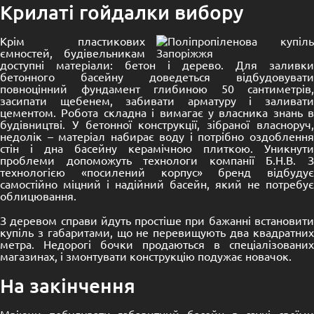
Крилаті гойдалки вибору
Крім пластикових
ємностей, будівельникам
доступні матеріали: бетон і дерево. Для заливки
бетонного басейну доведеться відбудовувати
повноцінний фундамент глибиною 50 сантиметрів,
засипати щебенем, забивати арматуру і заливати
цементом. Робота складна і вимагає у власника знань в
будівництві. У бетонної конструкції, зібраної власноруч,
недолік – матеріал набирає воду і потрібно оздоблення
стін і дна басейну керамічною плиткою. Уникнути
проблеми допоможуть технологи компанії Б.Н.В. З
технологією «посилений корпус» бренд відбудує
самостійно міцний і надійний басейн, який не потребує
облицювання.
З деревом справи йдуть простіше при бажанні встановити
купіль з габаритами, що не перевищують два квадратних
метра. Недорогі бочки продаються в спеціалізованих
магазинах, і змонтувати конструкцію подужає новачок.
На закінчення