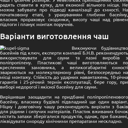
радять ставити в кутку, для економії вільного місця. Не
можна забувати про підводі каналізації до ємності. На
початковому етапі, з урахуванням глибини басейну,
власник прораховує сходинки, висоту чаші над рівнем
підлоги і планує монтаж поручнів.
Варіанти виготовлення чаш
Виконуючи будівництво
басейнів під ключ, експерти компанії Б.Н.В. рекомендують
використовувати для сауни та лазні виробів з
поліпропілену. Пластикові чаші виготовляються по
кресленнях замовника, а великогабаритні ємності
зварюються на молекулярному рівні, безпосередньо на
місці монтажу. Стійкість до ударних навантажень, 10-річна
гарантія і 25-річний термін експлуатації, бере гору, при
виборі недорогої і якісної басейну для сауни.
Вирішивши заощадити на придбанні поліпропіленового
басейну, власнику будівлі підвладний ще один варіант.
Міцну і довговічну чашу рекомендують вирізати з баків
для рідини і сипучих матеріалів. Пластик вживаних бочок
містить запахи зберігалися продуктів, однак, при бажанні,
ліквідувати смороду хімічними препаратами нескладно.