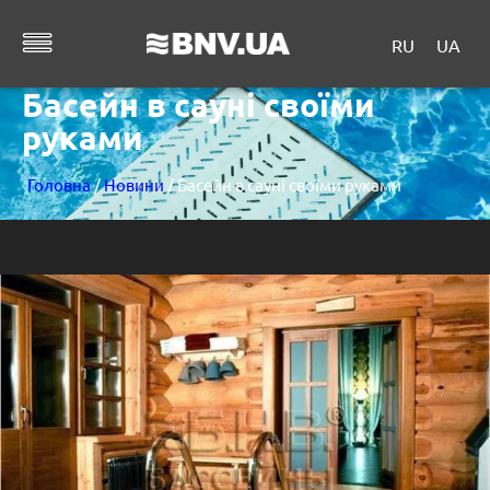
RU
UA
Басейн в сауні своїми
руками
Головна
/
Новини
/ Басейн в сауні своїми руками