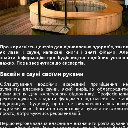
Про корисність центрів для відновлення здоров’я, таких
як лазні і сауни, написані книги і зняті фільми. Але
знайти інформацію про будівництво подібних установ
важко. Пора звернутися до експертів.
Басейн в сауні своїми руками
Облаштування водойми всередині приміщення не
зупинить власника сауни, який вирішив облагородити
приміщення для культурного відпочинку. Професіонали
рекомендують закладати фундамент під басейн на етапі
будівництва будинку, проте не виключають установку
водойми після. Басейн в сауні своїми руками виготовити
просто, дотримуючись рекомендацій.
Першочергова задача власника – визначити розташування
чаші і фізичні розміри. У невеликих приміщеннях басейн