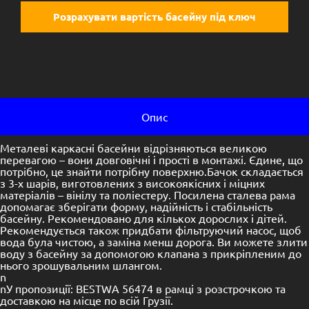
Розрахувати вартість басейну під ключ
Опис
Металеві каркасні басейни відрізняються великою
перевагою – вони довговічні і прості в монтажі. Єдине, що
потрібно, це знайти потрібну поверхню.Бачок складається
з 3-х шарів, виготовлених з високоякісних і міцних
матеріалів – вінілу та поліестеру. Посилена сталева рама
допомагає зберігати форму, надійність і стабільність
басейну. Рекомендовано для кількох дорослих і дітей.
Рекомендується також придбати фільтруючий насос, щоб
вода була чистою, а заміна менш дорога. Ви можете злити
воду з басейну за допомогою клапана з прикріпленим до
нього зрошувальним шлангом.
n
nУ пропозиції: BESTWA 56474 в рамці з розстрочкою та
доставкою на місце по всій Грузії.