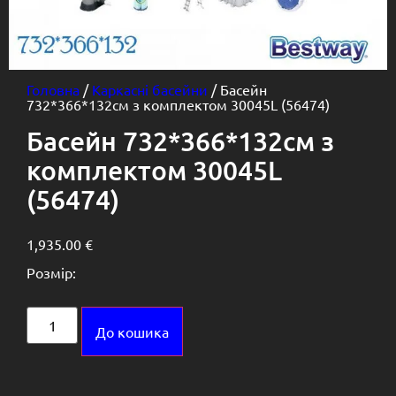
Головна
/
Каркасні басейни
/ Басейн
732*366*132см з комплектом 30045L (56474)
Басейн 732*366*132см з
комплектом 30045L
(56474)
1,935.00
€
Розмір:
Alternative:
До кошика