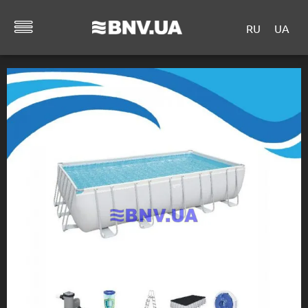
RU
UA