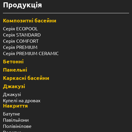
Продукція
Композитні басейни
Серія ECOPOOL
Серія STANDARD
Серія COMFORT
Серія PREMIUM
Серія PREMIUM CERAMIC
Бетонні
Панельні
Каркасні басейни
Джакузі
Джакузі
Купелі на дровах
Накриття
Батутне
Павільйони
Полівінілове
Ролетне