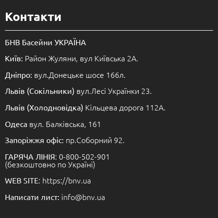
Контакти
БНВ Басейни УКРАЇНА
Район Жуляни, вул Київська 2А.
Київ:
вул.Донецьке шосе 166л.
Дніпро:
вул.Лесі Українки 23.
Львів (Сокільники)
Кільцева дорога 112А.
Львів (Холодновідка)
вул. Балківська, 161
Одеса
пр.Соборний 92.
Запоріжжя офіс:
: 0-800-502-901
ГАРЯЧА ЛІНІЯ
(безкоштовно по Україні)
: https://bnv.ua
WEB SITE
info@bnv.ua
Написати лист: