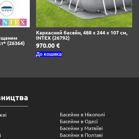
Каркасний басейн, 488 х 244 х 107 см,
піщаним
INTEX (26792)
т* (26364)
970.00
€
До кошика
вництва
Басейни в Нікополі
кві
Басейни в Одесі
Басейни у Матвіїві
Басейни в Полтаві
і