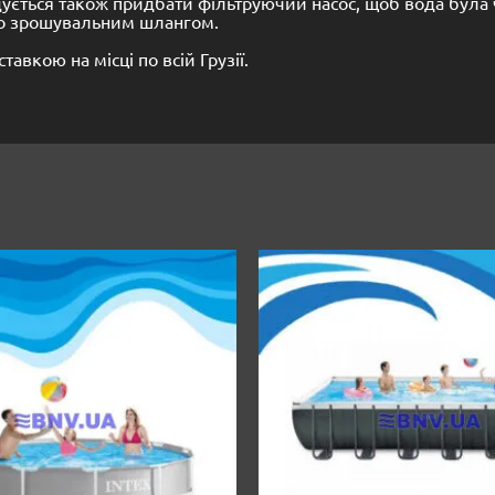
ується також придбати фільтруючий насос, щоб вода була 
го зрошувальним шлангом.
авкою на місці по всій Грузії.