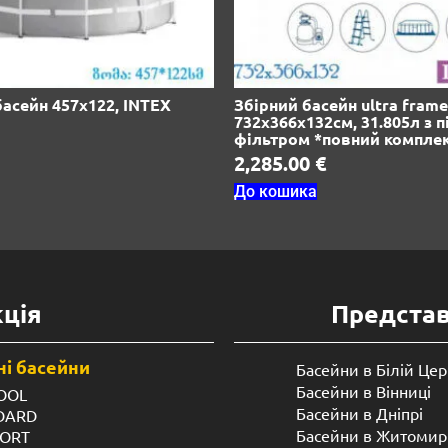
асейн 457х122, INTEX
Збірний басейн ultra frame
732x366x132см, 31.805л з 
фільтром *повний комплек
2,285.00
€
До кошика
ція
Предста
і басейни
Басейни в Білій Цер
Басейни в Вінниці
OOL
Басейни в Дніпрі
NDARD
Басейни в Житомир
FORT