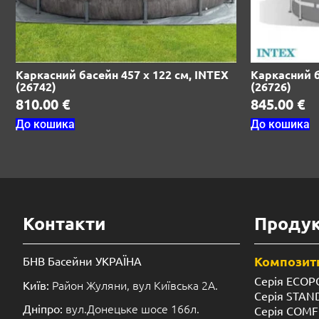
Каркасний басейн 457 х 122 см, INTEX
Каркасний б
(26742)
(26726)
810.00
€
845.00
€
До кошика
До кошика
Контакти
Продук
Композитн
БНВ Басейни УКРАЇНА
Серія ECOP
Район Жуляни, вул Київська 2А.
Київ:
Серія STA
вул.Донецьке шосе 166л.
Дніпро:
Серія COM