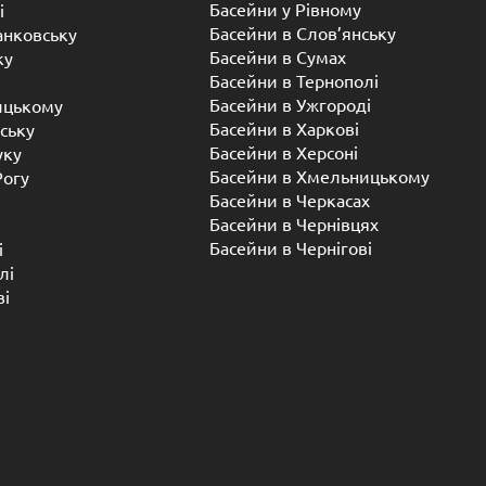
Басейни у ​​Рівному
і
Басейни в Слов’янську
анковську
Басейни в Сумах
ку
Басейни в Тернополі
Басейни в Ужгороді
ицькому
Басейни в Харкові
ську
Басейни в Херсоні
уку
Басейни в Хмельницькому
Рогу
Басейни в Черкасах
Басейни в Чернівцях
Басейни в Чернігові
і
лі
ві