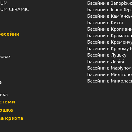
IUM
Басейни в Запоріжж
IUM CERAMIC
Басейни в Івано-Фр
Басейни в Кам’янсь
Басейни в Києві
Басейни в Кропивн
басейни
Басейни в Краматор
Басейни в Кременч
Басейни в Крівому 
Басейни в Луцьку
ровах
Басейни в Львіві
Басейни в Маріупол
Басейни в Мелітопо
Басейни в Миколає
е
івка
истеми
дошка
а крихта