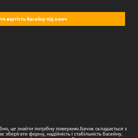
ти вартість басейну під ключ
ібно, це знайти потрібну поверхню.Бачок складається з
є зберігати форму, надійність і стабільність басейну.