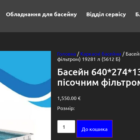
Обладнання для басейну
Відділ сервісу
Б
Головна
/
Каркасні басейни
/ Басей
фільтром) 19281 л (5612 Б)
Басейн 640*274*1
пісочним фільтром
1,550.00
€
Розмір:
Alternative:
До кошика