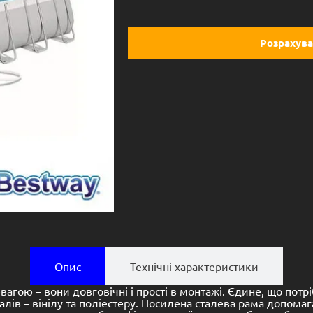
Розрахува
Опис
Технічні характеристики
агою – вони довговічні і прості в монтажі. Єдине, що потр
алів – вінілу та поліестеру. Посилена сталева рама допомага