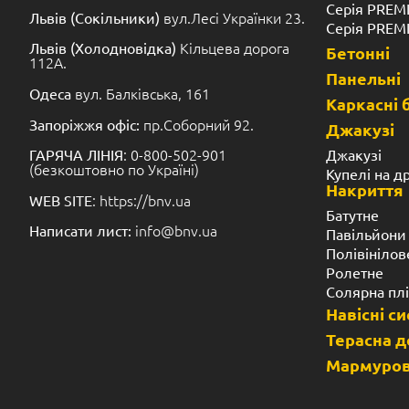
Серія PREM
вул.Лесі Українки 23.
Львів (Сокільники)
Серія PREM
Кільцева дорога
Львів (Холодновідка)
Бетонні
112А.
Панельні
вул. Балківська, 161
Одеса
Каркасні 
пр.Соборний 92.
Запоріжжя офіс:
Джакузі
: 0-800-502-901
Джакузі
ГАРЯЧА ЛІНІЯ
(безкоштовно по Україні)
Купелі на д
Накриття
: https://bnv.ua
WEB SITE
Батутне
info@bnv.ua
Написати лист:
Павільйони
Полівінілов
Ролетне
Солярна пл
Навісні с
Терасна 
Мармуров