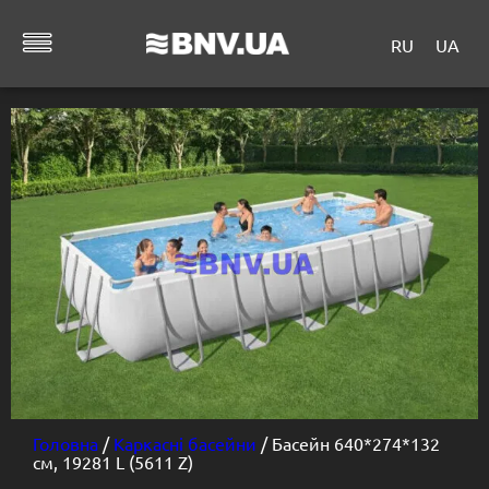
RU
UA
Головна
/
Каркасні басейни
/ Басейн 640*274*132
см, 19281 L (5611 Z)