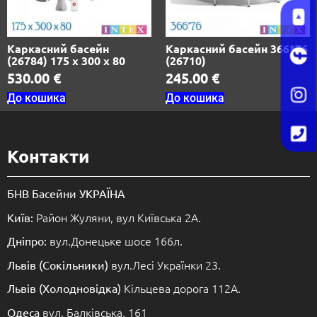
Каркасний басейн
Каркасний басейн 366*76
(26784) 175 х 300 х 80
(26710)
530.00
€
245.00
€
До кошика
До кошика
Контакти
БНВ Басейни УКРАЇНА
Район Жуляни, вул Київська 2А.
Київ:
вул.Донецьке шосе 166л.
Дніпро:
вул.Лесі Українки 23.
Львів (Сокільники)
Кільцева дорога 112А.
Львів (Холодновідка)
вул. Балківська, 161
Одеса