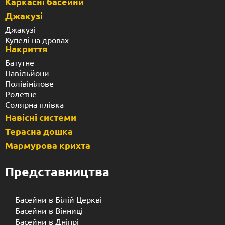
Каркасні басейни
Джакузі
Джакузі
Купелі на дровах
Накриття
Батутне
Павільйони
Полівінілове
Ролетне
Солярна плівка
Навісні системи
Терасна дошка
Мармурова крихта
Представництва
Басейни в Білій Церкві
Басейни в Вінниці
Басейни в Дніпрі