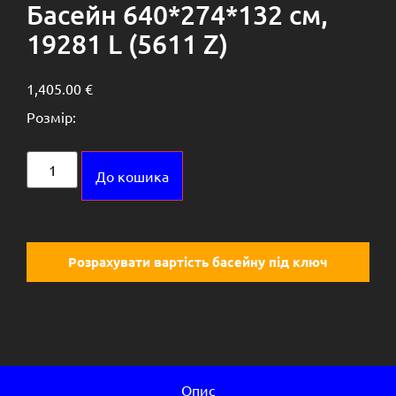
Басейн 640*274*132 см,
19281 L (5611 Z)
1,405.00
€
Розмір:
Alternative:
До кошика
Розрахувати вартість басейну під ключ
Опис