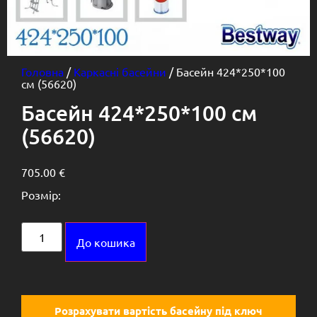
Головна
/
Каркасні басейни
/ Басейн 424*250*100
см (56620)
Басейн 424*250*100 см
(56620)
705.00
€
Розмір:
Alternative:
До кошика
Розрахувати вартість басейну під ключ