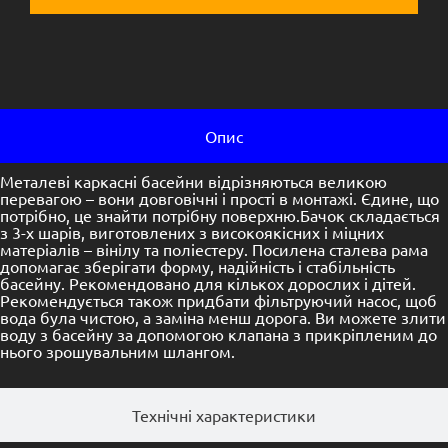
Опис
Металеві каркасні басейни відрізняються великою
перевагою – вони довговічні і прості в монтажі. Єдине, що
потрібно, це знайти потрібну поверхню.Бачок складається
з 3-х шарів, виготовлених з високоякісних і міцних
матеріалів – вінілу та поліестеру. Посилена сталева рама
допомагає зберігати форму, надійність і стабільність
басейну. Рекомендовано для кількох дорослих і дітей.
Рекомендується також придбати фільтруючий насос, щоб
вода була чистою, а заміна менш дорога. Ви можете злити
воду з басейну за допомогою клапана з прикріпленим до
нього зрошувальним шлангом.
Технічні характеристики