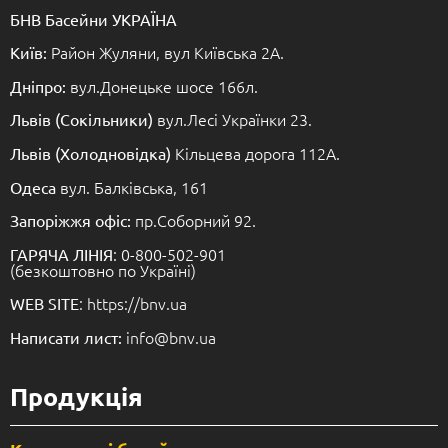
БНВ Басейни УКРАЇНА
Район Жуляни, вул Київська 2А.
Київ:
вул.Донецьке шосе 166л.
Дніпро:
вул.Лесі Українки 23.
Львів (Сокільники)
Кільцева дорога 112А.
Львів (Холодновідка)
вул. Балківська, 161
Одеса
пр.Соборний 92.
Запоріжжя офіс:
: 0-800-502-901
ГАРЯЧА ЛІНІЯ
(безкоштовно по Україні)
: https://bnv.ua
WEB SITE
info@bnv.ua
Написати лист:
Продукція