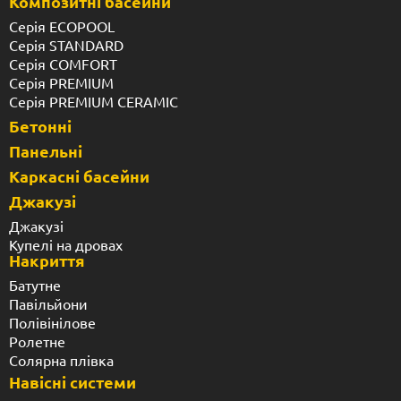
Композитні басейни
Серія ECOPOOL
Серія STANDARD
Серія COMFORT
Серія PREMIUM
Серія PREMIUM CERAMIC
Бетонні
Панельні
Каркасні басейни
Джакузі
Джакузі
Купелі на дровах
Накриття
Батутне
Павільйони
Полівінілове
Ролетне
Солярна плівка
Навісні системи