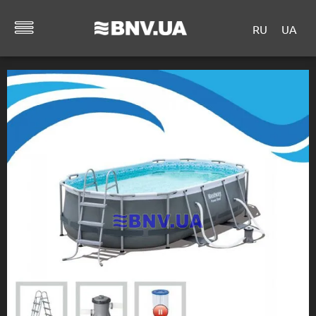
RU
UA