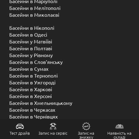
Басейни в Маріуполі
Басейни в Мелітополі
Басейни в Миколаєві
Басейни в Нікополі
Басейни в Одесі
Басейни у Матвіїві
Басейни в Полтаві
Басейни у ​​Рівному
Басейни в Слов’янську
Басейни в Сумах
Басейни в Тернополі
Басейни в Ужгороді
Басейни в Харкові
Басейни в Херсоні
Басейни в Хмельницькому
Басейни в Черкасах
Басейни в Чернівцях
Басейни в Чернігові
Тест драйв
Запис на сервіс
Запис на
Наявність на
знижку
складі