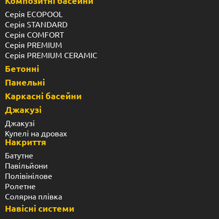
Композитні басейни
Серія ECOPOOL
Серія STANDARD
Серія COMFORT
Серія PREMIUM
Серія PREMIUM CERAMIC
Бетонні
Панельні
Каркасні басейни
Джакузі
Джакузі
Купелі на дровах
Накриття
Батутне
Павільйони
Полівінілове
Ролетне
Солярна плівка
Навісні системи