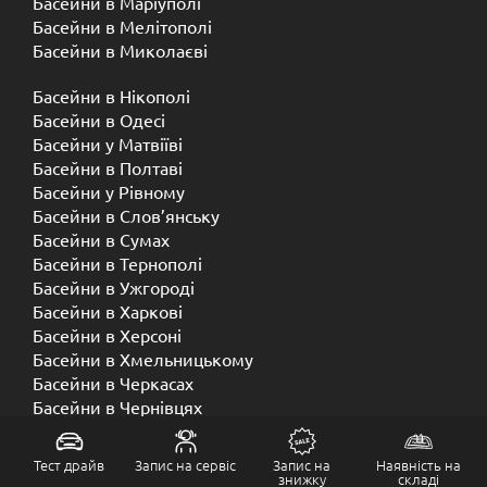
Басейни в Маріуполі
Басейни в Мелітополі
Басейни в Миколаєві
Басейни в Нікополі
Басейни в Одесі
Басейни у Матвіїві
Басейни в Полтаві
Басейни у ​​Рівному
Басейни в Слов’янську
Басейни в Сумах
Басейни в Тернополі
Басейни в Ужгороді
Басейни в Харкові
Басейни в Херсоні
Басейни в Хмельницькому
Басейни в Черкасах
Басейни в Чернівцях
Басейни в Чернігові
Тест драйв
Запис на сервіс
Запис на
Наявність на
знижку
складі