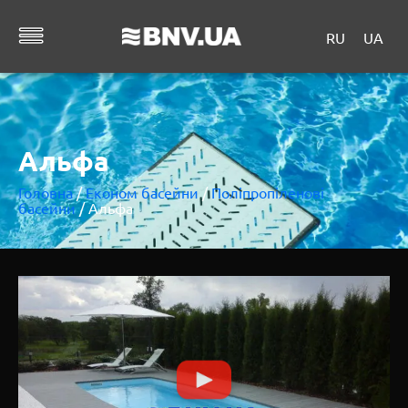
RU
UA
Альфа
Головна
/
Економ басейни
/
Поліпропіленові
басейни
/ Альфа