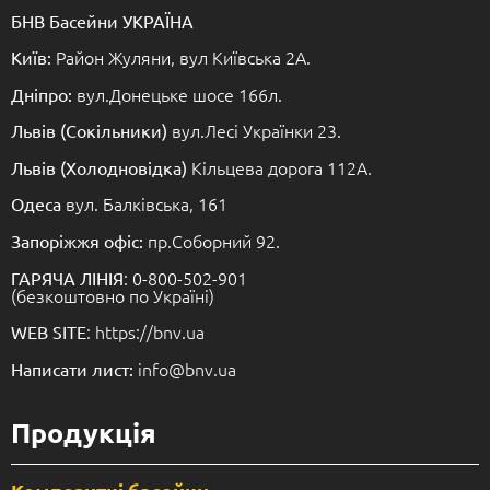
БНВ Басейни УКРАЇНА
Район Жуляни, вул Київська 2А.
Київ:
вул.Донецьке шосе 166л.
Дніпро:
вул.Лесі Українки 23.
Львів (Сокільники)
Кільцева дорога 112А.
Львів (Холодновідка)
вул. Балківська, 161
Одеса
пр.Соборний 92.
Запоріжжя офіс:
: 0-800-502-901
ГАРЯЧА ЛІНІЯ
(безкоштовно по Україні)
: https://bnv.ua
WEB SITE
info@bnv.ua
Написати лист:
Продукція