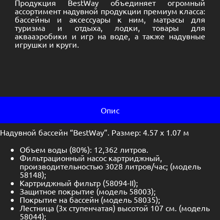
Продукция BestWay объединяет огромный
ассортимент надувной продукции премиум класса:
бассейны и аксессуары к ним, матрасы для
туризма и отдыха, лодки, товары для
аквааэробики и игр на воде, а также надувные
игрушки и круги.
Опис
Надувной бассейн “BestWay”. Размер: 4.57 х 1.07 м
Объем воды (80%): 12,362 литров.
Фильтрационный насос картриджный,
производительностью 3028 литров/час; (модель
58148);
Картриджный фильтр (58094-II);
Защитное покрытие (модель 58003);
Покрытие на бассейн (модель 58035);
Лестница (3х ступенчатая) высотой 107 см. (модель
58044);