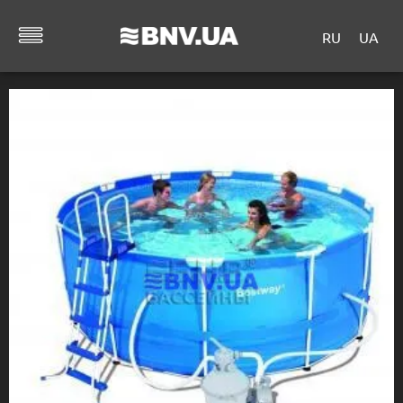
RU
UA
Главная
/
КАТАЛОГ ТОВАРОВ
/
ДРУГОЕ
/
Сборные
бассейны
/ Каркасный круглый 3.66х1.22