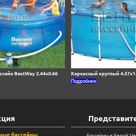
сейн BestWay 2.44х0.66
Каркасный круглый 4.57х1
Подробнее
кция
Представит
ные бассейны
Бассейны в Белой Ц