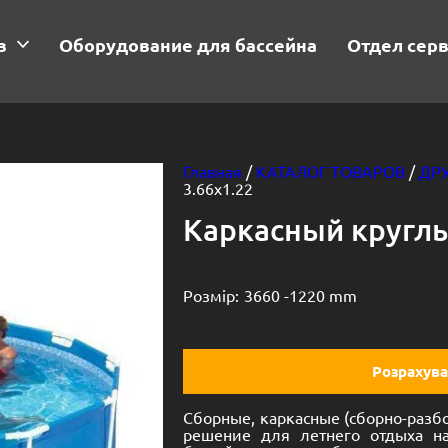
в
Оборудование для бассейна
Отдел сер
Главная
/
КАТАЛОГ ТОВАРОВ
/
ДР
3.66х1.22
Каркасный круглы
Розмір:
3660 -
1220 mm
Розрахува
Сборные, каркасные (сборно-разб
решение для летнего отдыха н