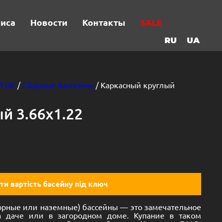
виса
Новости
Контакты
SALE
RU
UA
УГОЕ
/
Сборные бассейны
/ Каркасный круглый
й 3.66х1.22
ти вартість басейну під ключ
орные или наземные) бассейны — это замечательное
а даче или в загородном доме. Купание в таком