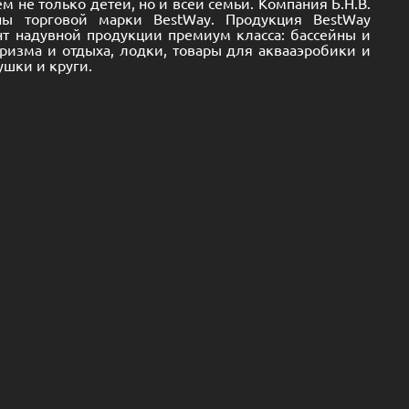
 не только детей, но и всей семьи. Компания Б.Н.В.
йны торговой марки BestWay. Продукция BestWay
т надувной продукции премиум класса: бассейны и
уризма и отдыха, лодки, товары для аквааэробики и
ушки и круги.