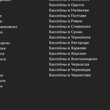
Бассейны в Одессе
Бассейны в Матвееве
Бассейны в Полтаве
е
Бассейны в Ровно
ье
Бассейны в Славянске
ранковске
Бассейны в Сумах
ом
Бассейны в Тернополе
Бассейны в Ужгороде
ицком
Бассейны в Харкове
ске
Бассейны в Херсоне
уге
Бассейны в Хмельницком
оге
Бассейны в Черкассах
Бассейны в Черновцах
Бассейны в Чернигове
ле
оле
ве