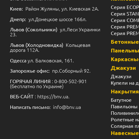
Серия ECO
Район Жуляны, ул. Киевская 2А.
Киев:
Серия STA
ул.Донецкое шоссе 166л.
Днепр:
Серия COM
Серия PRE
ул.Леси Украинки
Львов (Сокольники)
Серия PRE
23.
Бетонные
Кольцевая
Львов (Холодновидка)
дорога 112А.
Панельн
Каркасны
ул. Балковская, 161.
Одесса
Джакузи
пр.Соборный 92.
Запорожье офис:
Джакузи
: 0-800-502-901
ГОРЯЧАЯ ЛИНИЯ
Купели на 
(бесплатно по Украине)
Накрытия
: https://bnv.ua.
ВЕБ-САЙТ
Батутное
Павильоны
info@bnv.ua
Написать письмо:
Поливинил
Ролетные н
Солярная п
Навесные