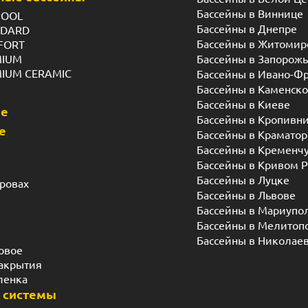
Бассейны в Виннице
POOL
Бассейны в Днепре
NDARD
Бассейны в Житомир
FORT
MIUM
Бассейны в Запорож
MIUM CERAMIC
Бассейны в Ивано-Ф
Бассейны в Каменск
Бассейны в Киеве
ые
Бассейны в Кропивн
е
Бассейны в Краматор
Бассейны в Кременч
Бассейны в Кривом Р
Бассейны в Луцке
дровах
Бассейны в Львове
Бассейны в Мариупо
Бассейны в Мелитоп
Бассейны в Николае
овое
акрытия
ленка
 системы