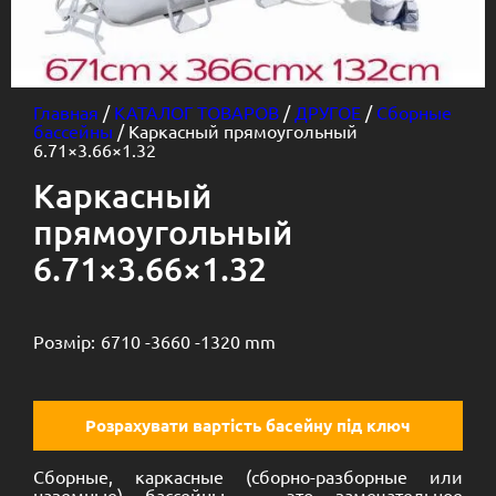
Главная
/
КАТАЛОГ ТОВАРОВ
/
ДРУГОЕ
/
Сборные
бассейны
/ Каркасный прямоугольный
6.71×3.66×1.32
Каркасный
прямоугольный
6.71×3.66×1.32
Розмір:
6710 -
3660 -
1320 mm
Розрахувати вартість басейну під ключ
Сборные, каркасные (сборно-разборные или
наземные) бассейны — это замечательное