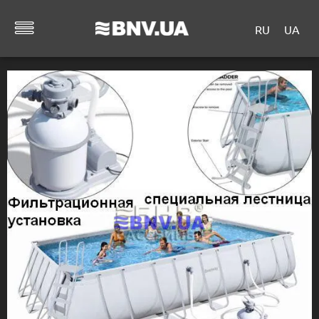
RU
UA