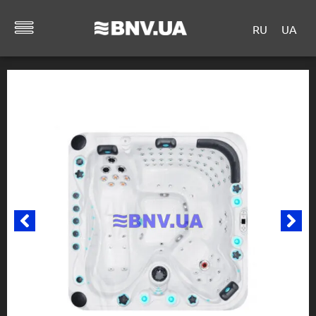
RU
UA