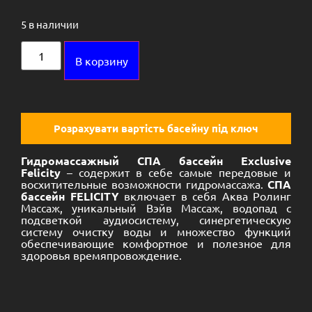
5 в наличии
Alternative:
В корзину
Розрахувати вартість басейну під ключ
Гидромассажный СПА бассейн Exclusive
Felicity
– содержит в себе самые передовые и
восхитительные возможности гидромассажа.
СПА
бассейн FELICITY
включает в себя Аква Ролинг
Массаж, уникальный Вэйв Массаж, водопад с
подсветкой аудиосистему, синергетическую
систему очистку воды и множество функций
обеспечивающие комфортное и полезное для
здоровья времяпровождение.