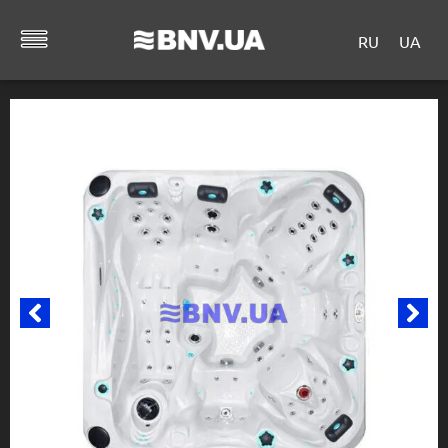
RU
UA