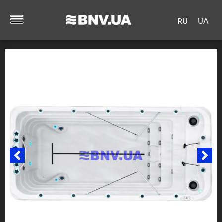
RU
UA