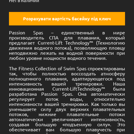
Нет в наличии
Розрахувати вартість басейну під ключ
Passion Spas – единственный в мире
производитель СПА для плавания, который
предлагает Current-Lift Technology™ (Технологию
движения водного потока), позволяющую пловцу
неподвижно лежать на водной поверхности при
любом уровне мощности водного течения.
The Fitness Collection of Swim Spas спроектированы
так, чтобы полностью воссоздать атмосферу
полноценного плавания, адаптирующегося под
интенсивность вашей тренировки. Наша
инновационная Current-LiftTechnology™ была
разработана Passion Spas. Она автоматически
регулирует поток воды, относительно
интенсивности вашей тренировки. Как только вы
уменьшаете силу двух верхних плавательных
потоков, нижние плавательные потоки
автоматически увеличивают интенсивность,
создавая большую «подъемную силу». Это
обеспечивает вам большую плавучесть при