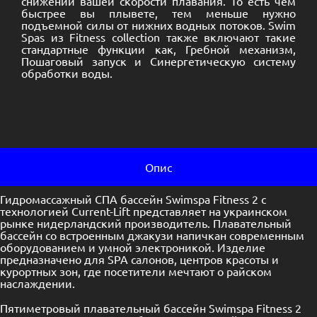
снижении вашей скорости плавания. То есть чем
быстрее вы плывете, тем меньше нужно
подъемной силы от нижних водных потоков. Swim
Spas из Fitness collection также включают такие
стандартные функции как, Гребной механизм,
Пошаговый запуск и Синергетическую систему
обработки воды.
Опис
Гидромассажный СПА бассейн Swimspa Fitness 2 с
технологией Current-Lift представляет на украинском
рынке нидерландский производитель. Плавательный
бассейн со встроенным джакузи напичкан современным
оборудованием и умной электроникой. Изделие
предназначено для SPA салонов, центров красоты и
курортных зон, где посетители мечтают о райском
наслаждении.
Пятиметровый плавательный бассейн Swimspa Fitness 2