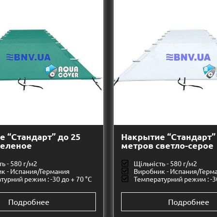
 “Стандарт” до 25
Накрытие “Стандарт” 
зеленое
метров светло-серое
ь - 580 г/м2
Щільність - 580 г/м2
к - Испания/Германия
Виробник - Испания/Герм
турний режим : -30 до + 70 °C
Температурний режим : -30
Подробнее
Подробнее