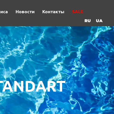
виса
Новости
Контакты
SALE
RU
UA
STANDART