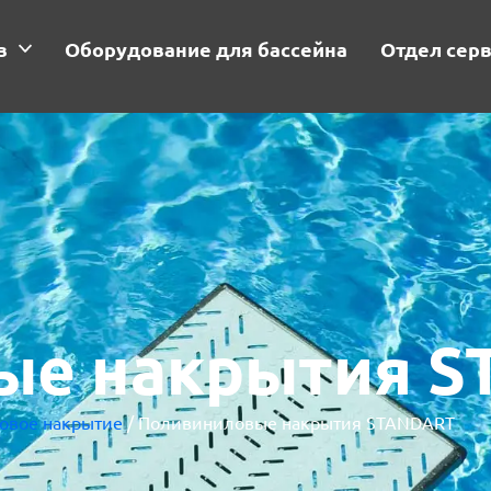
в
Оборудование для бассейна
Отдел сер
ые накрытия 
овое накрытие
/ Поливиниловые накрытия STANDART