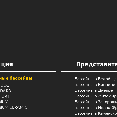
кция
Представит
ные бассейны
Бассейны в Белой Ц
Бассейны в Виннице
POOL
Бассейны в Днепре
NDARD
Бассейны в Житомир
FORT
MIUM
Бассейны в Запорож
MIUM CERAMIC
Бассейны в Ивано-Ф
Бассейны в Каменск