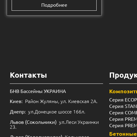
Подробнее
Контакты
Проду
Композит
БНВ Бассейны УКРАИНА
Серия ECO
Район Жуляны, ул. Киевская 2А.
Киев:
Серия STA
ул.Донецкое шоссе 166л.
Днепр:
Серия COM
Серия PRE
ул.Леси Украинки
Львов (Сокольники)
Серия PRE
23.
Бетонные
Кольцевая
Львов (Холодновидка)