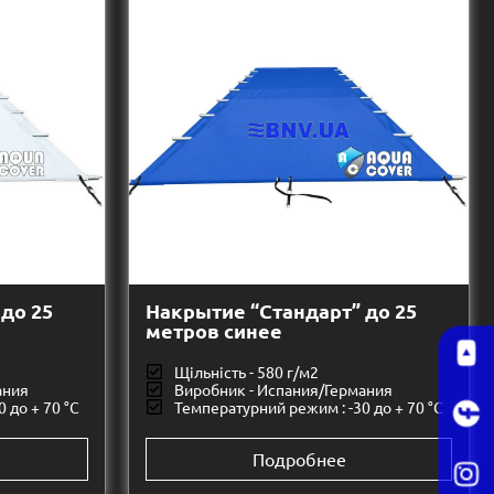
до 25
Накрытие “Стандарт” до 25
метров синее
Щільність - 580 г/м2
ания
Виробник - Испания/Германия
 до + 70 °C
Температурний режим : -30 до + 70 °C
Подробнее