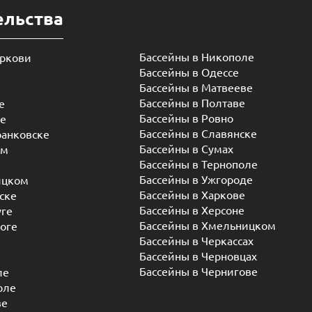
ельства
Бассейны в Никополе
еркови
Бассейны в Одессе
Бассейны в Матвееве
Бассейны в Полтаве
е
Бассейны в Ровно
ье
Бассейны в Славянске
ранковске
Бассейны в Сумах
ом
Бассейны в Тернополе
Бассейны в Ужгороде
ицком
Бассейны в Харкове
ске
Бассейны в Херсоне
уге
Бассейны в Хмельницком
оге
Бассейны в Черкассах
Бассейны в Черновцах
Бассейны в Чернигове
ле
оле
ве