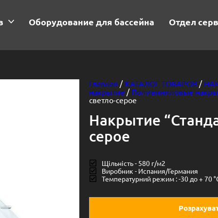
в
Оборудование для бассейна
Отдел сер
Главная
/
КАТАЛОГ ТОВАРОВ
/
НА
накрытие
/
Поливиниловые накры
светло-серое
Накрытие “Станда
серое
Щільність - 580 г/м2
Виробник - Испания/Германия
Температурний режим : -30 до + 70 °
Розрахуват