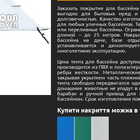
Заказать покрытие для бассейна
выгодно для бытовых нужд и 
долговечностью. Качество изгото
для любых уличных бассейнов. Т
или переливные бассейны. Огран
длиной – до 25 метров. Накры
бассейна на даче, базе отдых
устанавливается и демонтируе
многолетнюю эксплуатацию.
Цена тента для бассейна доступн
производится из ПВХ и полиэстера
ребра жесткости. Металлические
закрывая укрытием часть пляжной
тента свободно передвигался оди
домашние животные не упадут в в
барабан и ручной привод для 
бассейном. Срок изготовления пок
Купити накриття можна в 