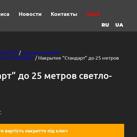
виса
Новости
Контакты
SALE
RU
UA
КРЫТИЯ
/
Поливиниловое
тия STANDART
/ Накрытие “Стандарт” до 25 метров
рт” до 25 метров светло-
C
и вартість накриття під ключ