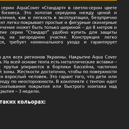
 серии AquaCover «Стандарт» в светло-сером цвете
бизнеса. Это золотая середина между ценой и
вления, как и легкость в эксплуатации, безупречно
ент легко покрывает простые и фигурные скимерные
ичение может быть только шириной – до 8 метров и
тие серии “Стандарт” удобно купить для защиты
а, на загородном участке. Конструкция легко
тся, требует минимального ухода и гарантирует
а для всех регионов Украины. Накрытие Aqua Cover
. На всей основе тента есть металлические вставки –
 прутья упираются в бортики бассейна, частично
 зоны. Жесткости достаточно, чтобы по поверхности
н взрослый человек. Это гарант того, что дети или
оду по неосторожности. В комплекте с тентом идет
сматывания покрытия или быстрого монтажа над
рытия – 3 недели.
таких кольорах: