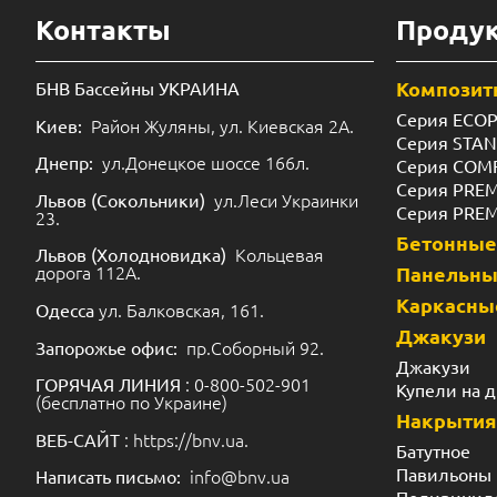
Контакты
Проду
Композит
БНВ Бассейны УКРАИНА
Серия ECO
Район Жуляны, ул. Киевская 2А.
Киев:
Серия STA
ул.Донецкое шоссе 166л.
Днепр:
Серия COM
Серия PRE
ул.Леси Украинки
Львов (Сокольники)
Серия PRE
23.
Бетонные
Кольцевая
Львов (Холодновидка)
дорога 112А.
Панельн
Каркасны
ул. Балковская, 161.
Одесса
Джакузи
пр.Соборный 92.
Запорожье офис:
Джакузи
: 0-800-502-901
ГОРЯЧАЯ ЛИНИЯ
Купели на 
(бесплатно по Украине)
Накрытия
: https://bnv.ua.
ВЕБ-САЙТ
Батутное
Павильоны
info@bnv.ua
Написать письмо: