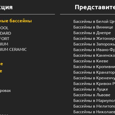
кция
Представит
ные бассейны
Бассейны в Белой Ц
Бассейны в Виннице
POOL
Бассейны в Днепре
NDARD
Бассейны в Житомир
FORT
MIUM
Бассейны в Запорож
MIUM CERAMIC
Бассейны в Ивано-Ф
Бассейны в Каменск
Бассейны в Киеве
ые
Бассейны в Кропивн
е
Бассейны в Краматор
Бассейны в Кременч
Бассейны в Кривом Р
Бассейны в Луцке
дровах
Бассейны в Львове
Бассейны в Мариупо
Бассейны в Мелитоп
Бассейны в Николае