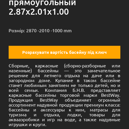
прямоугольный
2.87х2.01х1.00
Розмір:
2870 -
2010 -
1000 mm
Розрахувати вартість басейну під ключ
Сборные, каркасные (сборно-разборные или
наземные) бассейны — это замечательное
решение для летнего отдыха на даче или в
загородном доме. Купание в таком бассейне
станет любимым занятием не только детей, но и
всей семьи. Компания Б.Н.В. представляет
каркасные бассейны торговой марки BestWay.
Продукция BestWay объединяет огромный
ассортимент надувной продукции премиум класса:
бассейны и аксессуары к ним, матрасы для
туризма и отдыха, лодки, товары для
аквааэробики и игр на воде, а также надувные
игрушки и круги.