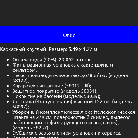
Опис
Каркасный круглый. Размер: 5.49 х 1.22 м
Объем воды (90%): 23,062 литров.
Фильтрационная установка с картриджным
фильтром.
Насос производительностью 5,678 л/час. (модель
58122);
Картриджный фильтр (58012 – III);
Защитное покрытие (модель 58031);
Покрытие на бассейн (модель 58039);
Лестница (4х ступенчатая) высотой 122 см. (модель
58097);
Уборочный комплект класса люкс (телескопическая
штанга на 279 см, поверхностный скимер, пылесос
работающий от фильтрующего насоса, сачок),
(модель 58237);
DVDдиск с разъяснением установки и сервиса.
Красочная упаковка