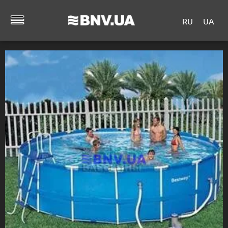
RU
UA
Главная
/
КАТАЛОГ ТОВАРОВ
/
ДРУГОЕ
/
Сборные
бассейны
/ Каркасный круглый 5.49х1.22