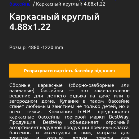
бассейны
/ Каркасный круглый 4.88х1.22
Каркасный круглый
4.88х1.22
Розмір:
4880 -
1220 mm
Розрахувати вартість басейну під ключ
Сборные, каркасные (сборно-разборные или
наземные) бассейны — это замечательное
решение для летнего отдыха на даче или в
загородном доме. Купание в таком бассейне
станет любимым занятием не только детей, но и
всей семьи. Компания Б.Н.В. представляет
каркасные бассейны торговой марки BestWay.
Продукция BestWay объединяет огромный
ассортимент надувной продукции премиум класса:
бассейны и аксессуары к ним, матрасы для
туризма и отдыха, лодки, товары для