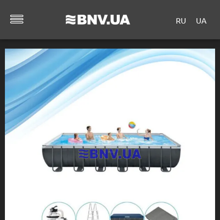
RU
UA