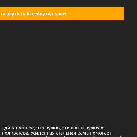
ти вартість басейну під ключ
Единственное, что нужно, это найти нужную
 полиэстера. Усиленная стальная рама помогает