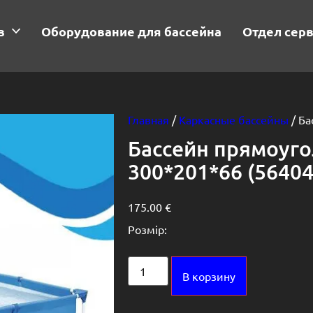
в
Оборудование для бассейна
Отдел сер
Главная
/
Каркасные бассейны
/ Ба
Бассейн прямоуг
300*201*66 (56404
175.00
€
Розмір:
Alternative:
В корзину