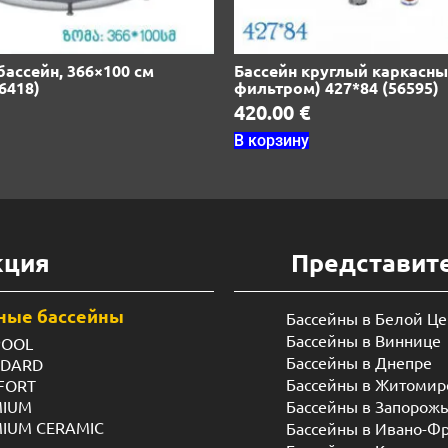
ассейн, 366×100 см
Бассейн круглый каркасны
6418)
фильтром) 427*84 (56595)
420.00
€
В корзину
кция
Представит
ные бассейны
Бассейны в Белой Ц
Бассейны в Виннице
POOL
Бассейны в Днепре
NDARD
Бассейны в Житомир
FORT
MIUM
Бассейны в Запорож
MIUM CERAMIC
Бассейны в Ивано-Ф