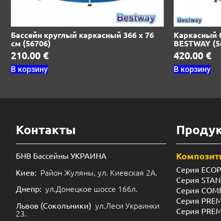
Бассейн круглый каркасный 366 х 76
Каркасный б
см (56706)
BESTWAY (5
210.00
€
420.00
€
В корзину
В корзину
Контакты
Проду
Композит
БНВ Бассейны УКРАИНА
Серия ECO
Район Жуляны, ул. Киевская 2А.
Киев:
Серия STA
ул.Донецкое шоссе 166л.
Днепр:
Серия COM
Серия PRE
ул.Леси Украинки
Львов (Сокольники)
Серия PRE
23.