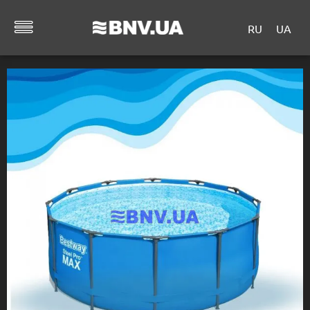
RU
UA