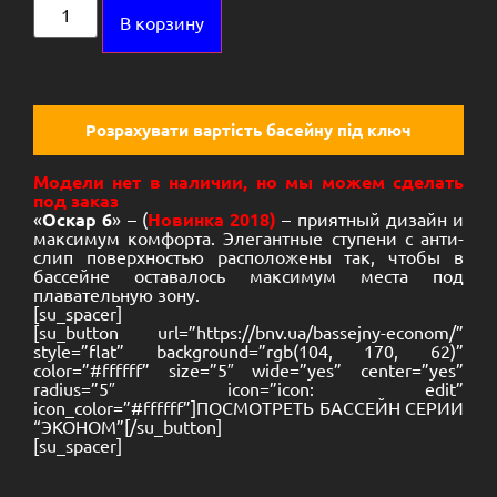
Alternative:
В корзину
Розрахувати вартість басейну під ключ
Модели нет в наличии, но мы можем сделать
под заказ
«
Оскар 6
» – (
Новинка 2018)
– приятный дизайн и
максимум комфорта. Элегантные ступени с анти-
слип поверхностью расположены так, чтобы в
бассейне оставалось максимум места под
плавательную зону.
[su_spacer]
[su_button url=”https://bnv.ua/bassejny-econom/”
style=”flat” background=”rgb(104, 170, 62)”
color=”#ffffff” size=”5″ wide=”yes” center=”yes”
radius=”5″ icon=”icon: edit”
icon_color=”#ffffff”]ПОСМОТРЕТЬ БАССЕЙН СЕРИИ
“ЭКОНОМ”[/su_button]
[su_spacer]