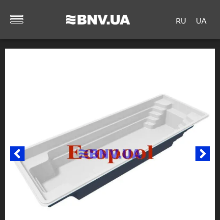
RU
UA