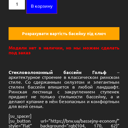
Alternative:
В корзину
Розрахувати вартість басейну під ключ
Модели нет в наличии, но мы можем сделать
под заказ
Стекловолоконный бассейн Гольф
–
архитектурное строение в классическом римском
стиле. Со сдержанным силуэтом и элегантным
стилем бассейн впишется в любой ландшафт.
Римская лестница с закруглением ступенек
придают не только стильности бассейну, а и
делают купание в нём безопасным и комфортным
для всей семьи.
[su_spacer]
[su_button url=”https://bnv.ua/bassejny-econom/”
style=”flat” background=”rgb(104, 170, 62)”