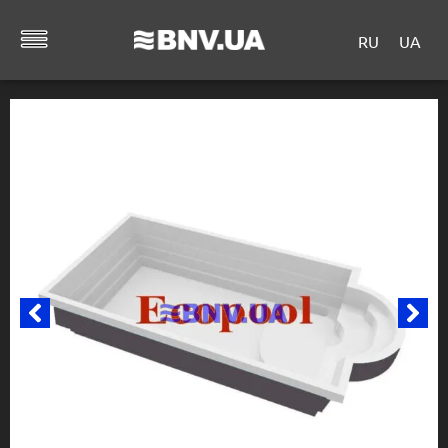
RU
UA