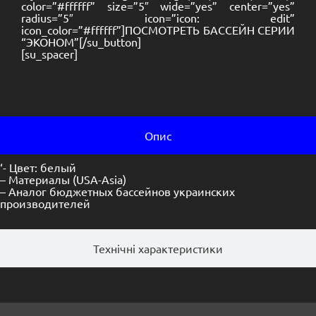
color=”#ffffff” size=”5″ wide=”yes” center=”yes”
radius=”5″ icon=”icon: edit”
icon_color=”#ffffff”]ПОСМОТРЕТЬ БАССЕЙН СЕРИИ
“ЭКОНОМ”[/su_button]
[su_spacer]
Опис
‘- Цвет: белый
– Материалы (USA-Asia)
– Аналог бюджетных бассейнов украинских
производителей
Технічні характеристики