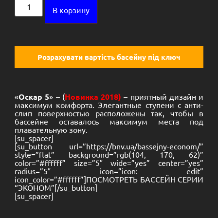
Alternative:
В корзину
Розрахувати вартість басейну під ключ
«
Оскар 5
» – (
Новинка 2018)
– приятный дизайн и
максимум комфорта. Элегантные ступени с анти-
слип поверхностью расположены так, чтобы в
бассейне оставалось максимум места под
плавательную зону.
[su_spacer]
[su_button url=”https://bnv.ua/bassejny-econom/”
style=”flat” background=”rgb(104, 170, 62)”
color=”#ffffff” size=”5″ wide=”yes” center=”yes”
radius=”5″ icon=”icon: edit”
icon_color=”#ffffff”]ПОСМОТРЕТЬ БАССЕЙН СЕРИИ
“ЭКОНОМ”[/su_button]
[su_spacer]