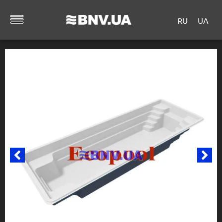
RU
UA