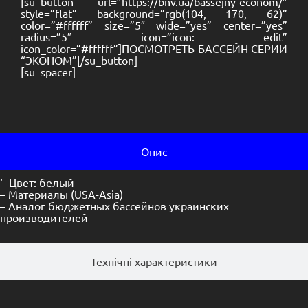
[su_button url=”https://bnv.ua/bassejny-econom/”
style=”flat” background=”rgb(104, 170, 62)”
color=”#ffffff” size=”5″ wide=”yes” center=”yes”
radius=”5″ icon=”icon: edit”
icon_color=”#ffffff”]ПОСМОТРЕТЬ БАССЕЙН СЕРИИ
“ЭКОНОМ”[/su_button]
[su_spacer]
Опис
‘- Цвет: белый
– Материалы (USA-Asia)
– Аналог бюджетных бассейнов украинских
производителей
Технічні характеристики