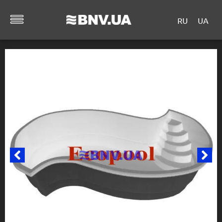
RU
UA