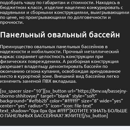
подобрать чашу по габаритам и стоимости. Находясь в
бюджетном классе, изделие нацелено конкурировать с
надувными и сборными конструкциями, выигрывающими
по цене, но проигрывающими по долговечности и
прочности.
Панельный овальный бассейн
Преимущество овальных панельных бассейнов в
надежности и мобильности. Прочный металлический
каркас сохраняет целостность конструкции при
физических повреждениях. А разборная конструкция
разрешает владельцу демонтировать бассейн по
окончанию сезона купания, освобождая арендованное
место в курортной зоне. Внешний вид бассейна легко
изменить заменой ПВХ вкладыша.
[su_spacer size=”10″][su_button url=”https://bnv.ua/bassejny-
sborno-shhitovye/” target=”blank” style=”soft”
background=”#efbb2b” color=”#ffffff” size=”8″ wide=”yes”
center=”yes” radius=”5″ icon=”icon: file-text”
text_shadow=”0px 0px 0px #ffff”]ХОТИТЕ УЗНАТЬ БОЛЬШЕ
О ПАНЕЛЬНЫХ БАССЕЙНАХ? ЖМИТЕ![/su_button]