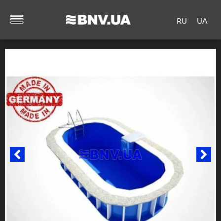
RU
UA