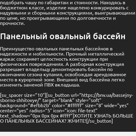
подобрать чашу по габаритам и стоимости. Находясь в
бюджетном классе, изделие нацелено конкурировать с
надувными и сборными конструкциями, выигрывающими
по цене, но проигрывающими по долговечности и
прочности.
Панельный овальный бассейн
Преимущество овальных панельных бассейнов в
надежности и мобильности. Прочный металлический
каркас сохраняет целостность конструкции при
физических повреждениях. А разборная конструкция
разрешает владельцу демонтировать бассейн по
окончанию сезона купания, освобождая арендованное
место в курортной зоне. Внешний вид бассейна легко
изменить заменой ПВХ вкладыша.
[su_spacer size=”10″][su_button url=”https://bnv.ua/bassejny-
sborno-shhitovye/” target=”blank” style=”soft”
background=”#efbb2b” color=”#ffffff” size=”8″ wide=”yes”
center=”yes” radius=”5″ icon=”icon: file-text”
text_shadow=”0px 0px 0px #ffff”]ХОТИТЕ УЗНАТЬ БОЛЬШЕ
О ПАНЕЛЬНЫХ БАССЕЙНАХ? ЖМИТЕ![/su_button]