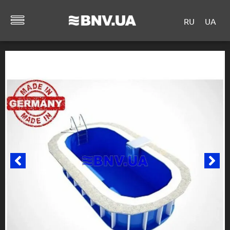
RU
UA