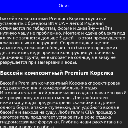
Опис
Бассейн композитный Premium Корсика купить и
установить с брендом BNV.UA – легко! Изделия
отличаются по габаритам, форме и дизайну – найти
нужную чашу не проблемно. Монтаж и сдача объекта под
ключ не затянется дольше 5 дней – в этом преимущество
композитных конструкций. Сопровождая изделие
гарантией, компания обещает, что бассейн прослужит
десятилетия, ведь прочная конструкция устойчива к
движению грунта, не выгорает на солнце, а в зиму не
разрушается при замерзании воды.
Бассейн композитный Premium Корсика
Бассейн Premium композитный Корсика спроектирован
под развлечения и комфортабельный отдых.
Изготовитель по всей длине чаши создал плавательную 8-
метровую зону для спортсменов. Для любителей
нежиться у воды предусмотрены скамейки по длине
одного борта, а также ступеньки, для удобного входа в
бассейн и выхода на сушу. Любителям СПА процедур
изготовитель предлагает установить в зоне отдыха
гидромассажные форсунки. Глубина чаши рассчитана на
прыжки в воду с разбега.