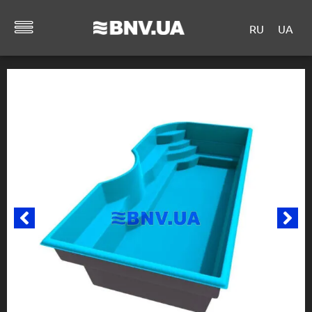
RU
UA