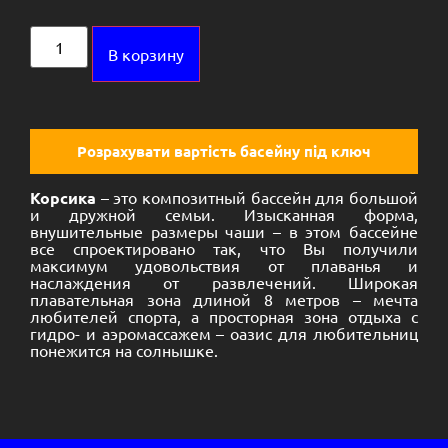
Alternative:
В корзину
Розрахувати вартість басейну під ключ
Корсика
– это композитный бассейн для большой
и дружной семьи. Изысканная форма,
внушительные размеры чаши – в этом бассейне
все спроектировано так, что Вы получили
максимум удовольствия от плаванья и
наслаждения от развлечений. Широкая
плавательная зона длиной 8 метров – мечта
любителей спорта, а просторная зона отдыха с
гидро- и аэромассажем – оазис для любительниц
понежится на солнышке.