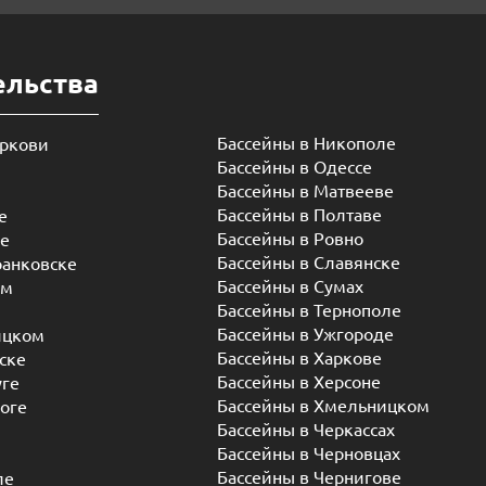
ельства
Бассейны в Никополе
еркови
Бассейны в Одессе
Бассейны в Матвееве
Бассейны в Полтаве
е
Бассейны в Ровно
ье
Бассейны в Славянске
ранковске
Бассейны в Сумах
ом
Бассейны в Тернополе
Бассейны в Ужгороде
ицком
Бассейны в Харкове
ске
Бассейны в Херсоне
уге
Бассейны в Хмельницком
оге
Бассейны в Черкассах
Бассейны в Черновцах
Бассейны в Чернигове
ле