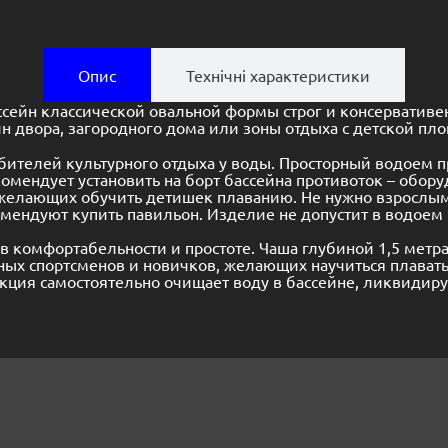
Опис
Технічні характеристики
сейн классической овальной формы строг и консервативе
н двора, загородного дома или зоны отдыха с детской пл
бителей культурного отдыха у воды. Просторный водоем 
комендует установить на борт бассейна противоток – обор
желающих обучить детишек плаванию. Не нужно взрослым 
ендуют купить павильон. Изделие не допустит в водоем м
 комфортабельности и простоте. Чаша глубиной 1,5 метр
ных спортсменов и новичков, желающих научиться плавать
ция самостоятельно очищает воду в бассейне, ликвидируя