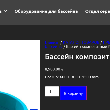
в
Оборудование для бассейна
Отдел сер
Главная
/
КАТАЛОГ ТОВАРОВ
/
ПР
бассейны
/ Бассейн композитный 
Бассейн компози
8,900.00
€
Розмір:
6000 -
3000 -
1500 mm
Alternative:
В корзину