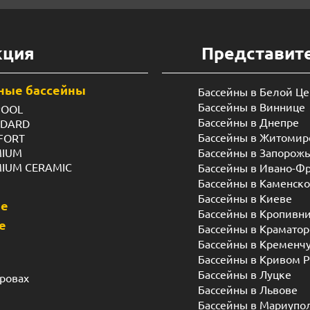
кция
Представит
ные бассейны
Бассейны в Белой Ц
Бассейны в Виннице
POOL
Бассейны в Днепре
NDARD
Бассейны в Житомир
FORT
MIUM
Бассейны в Запорож
MIUM CERAMIC
Бассейны в Ивано-Ф
Бассейны в Каменск
Бассейны в Киеве
ые
Бассейны в Кропивн
е
Бассейны в Краматор
Бассейны в Кременч
Бассейны в Кривом Р
Бассейны в Луцке
дровах
Бассейны в Львове
Бассейны в Мариупо