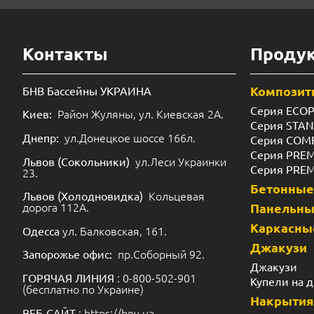
Контакты
Проду
Композит
БНВ Бассейны УКРАИНА
Серия ECO
Район Жуляны, ул. Киевская 2А.
Киев:
Серия STA
ул.Донецкое шоссе 166л.
Днепр:
Серия COM
Серия PRE
ул.Леси Украинки
Львов (Сокольники)
Серия PRE
23.
Бетонные
Кольцевая
Львов (Холодновидка)
дорога 112А.
Панельн
Каркасны
ул. Балковская, 161.
Одесса
Джакузи
пр.Соборный 92.
Запорожье офис:
Джакузи
: 0-800-502-901
ГОРЯЧАЯ ЛИНИЯ
Купели на 
(бесплатно по Украине)
Накрытия
: https://bnv.ua.
ВЕБ-САЙТ