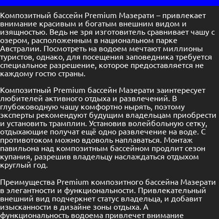
Композитный бассейн Premium Мазерати – привлекает
внимание красивым и богатым внешним видом и
изящностью. Ведь не зря изготовитель сравнивает чашу с
озером, расположенным в национальном парке
Австралии. Посмотреть на водоем мечтают миллионы
туристов, однако, для посещения заповедника требуется
специальное разрешение, которое предоставляется не
каждому гостю страны.
Композитный Premium бассейн Мазерати заинтересует
любителей активного отдыха и развлечений. В
глубоководную чашу комфортно нырять, поэтому
эксперты рекомендуют будущим владельцам приобрести
и установить трамплин. Установив волейбольную сетку,
отдыхающие получат ещё одно развлечение на воде. С
противотоком можно вдоволь наплаваться. Монтаж
павильона над композитным бассейном продлит сезон
купания, разрешив владельцу наслаждаться отдыхом
круглый год.
Преимущества Premium композитного бассейна Мазерати
в элегантности и функциональности. Привлекательный
внешний вид подчеркнет статус владельца, и добавит
изысканности в дизайне зоны отдыха. А
функциональность водоема привлечет внимание