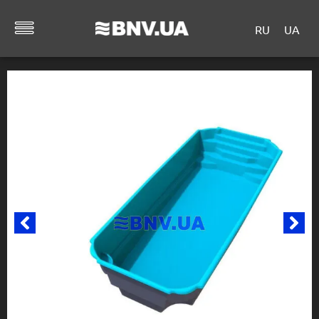
RU
UA