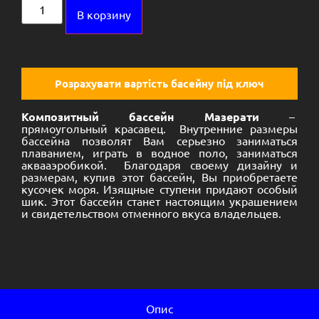
Alternative:
В корзину
Розрахувати вартість басейну під ключ
Композитный
бассейн Мазерати
–
прямоугольный красавец. Внутренние размеры
бассейна позволят Вам серьезно заниматься
плаванием, играть в водное поло, заниматься
аквааэробикой. Благодаря своему дизайну и
размерам, купив этот бассейн, Вы приобретаете
кусочек моря. Изящные ступени придают особый
шик. Этот бассейн станет настоящим украшением
и свидетельством отменного вкуса владельцев.
Опис