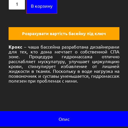
Alternative:
В корзину
Розрахувати вартість басейну під ключ
Крокс
– чаша бассейна разработана дизайнерами
для тех, кто дома мечтает о собственной СПА
зоне. Процедура гидромассажа отлично
расслабляет мускулатуру, улучшает циркуляцию
крови, стимулирует избавление от лишней
жидкости в тканях. Поскольку в воде нагрузка на
позвоночник и суставы уменьшается, гидромассаж
полезен при проблемах с ними.
Опис