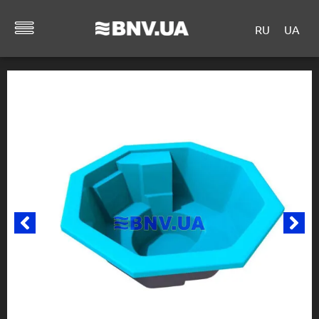
RU
UA