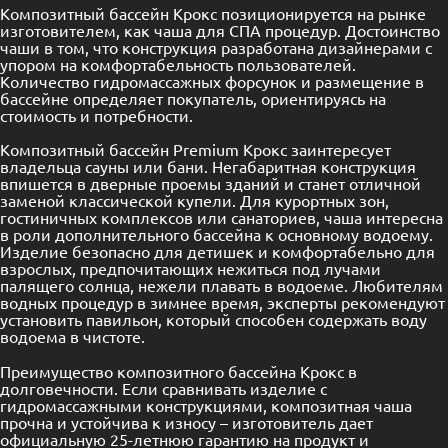
Композитный бассейн Крокс позиционируется на рынке
изготовителем, как чаша для СПА процедур. Достоинство
чаши в том, что конструкция разработана дизайнерами с
упором на комфортабельность пользователей.
Количество гидромассажных форсунок и размещение в
бассейне определяет покупатель, ориентируясь на
стоимость и потребности.
Композитный бассейн Premium Крокс заинтересует
владельца сауны или бани. Негабаритная конструкция
впишется в дверные проемы зданий и станет отличной
заменой классической купели. Для курортных зон,
гостиничных комплексов или санаториев, чаша интересна
в роли дополнительного бассейна к основному водоему.
Изделие безопасно для детишек и комфортабельно для
взрослых, предпочитающих нежиться под лучами
палящего солнца, нежели плавать в водоеме. Любителям
водных процедур в зимнее время, эксперты рекомендуют
установить павильон, который способен содержать воду
водоема в чистоте.
Преимущество композитного бассейна Крокс в
долговечности. Если сравнивать изделие с
гидромассажными конструкциями, композитная чаша
прочна и устойчива к износу – изготовитель дает
официальную 25-летнюю гарантию на продукт и