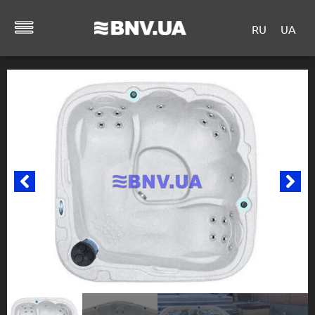
RU
UA