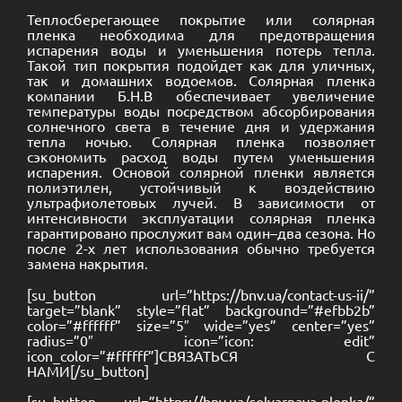
Теплосберегающее покрытие или солярная
пленка необходима для предотвращения
испарения воды и уменьшения потерь тепла.
Такой тип покрытия подойдет как для уличных,
так и домашних водоемов. Солярная пленка
компании Б.Н.В обеспечивает увеличение
температуры воды посредством абсорбирования
солнечного света в течение дня и удержания
тепла ночью. Солярная пленка позволяет
сэкономить расход воды путем уменьшения
испарения. Основой солярной пленки является
полиэтилен, устойчивый к воздействию
ультрафиолетовых лучей. В зависимости от
интенсивности эксплуатации солярная пленка
гарантировано прослужит вам один–два сезона. Но
после 2-х лет использования обычно требуется
замена накрытия.
[su_button url=”https://bnv.ua/contact-us-ii/”
target=”blank” style=”flat” background=”#efbb2b”
color=”#ffffff” size=”5″ wide=”yes” center=”yes”
radius=”0″ icon=”icon: edit”
icon_color=”#ffffff”]СВЯЗАТЬСЯ С
НАМИ[/su_button]
[su_button url=”https://bnv.ua/solyarnaya-plenka/”