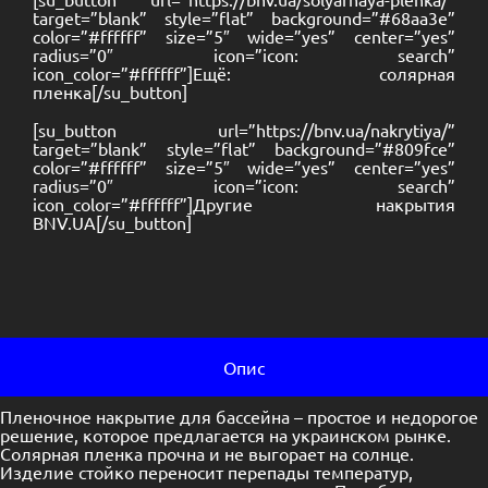
target=”blank” style=”flat” background=”#68aa3e”
color=”#ffffff” size=”5″ wide=”yes” center=”yes”
radius=”0″ icon=”icon: search”
icon_color=”#ffffff”]Ещё: солярная
пленка[/su_button]
[su_button url=”https://bnv.ua/nakrytiya/”
target=”blank” style=”flat” background=”#809fce”
color=”#ffffff” size=”5″ wide=”yes” center=”yes”
radius=”0″ icon=”icon: search”
icon_color=”#ffffff”]Другие накрытия
BNV.UA[/su_button]
Опис
Пленочное накрытие для бассейна – простое и недорогое
решение, которое предлагается на украинском рынке.
Солярная пленка прочна и не выгорает на солнце.
Изделие стойко переносит перепады температур,