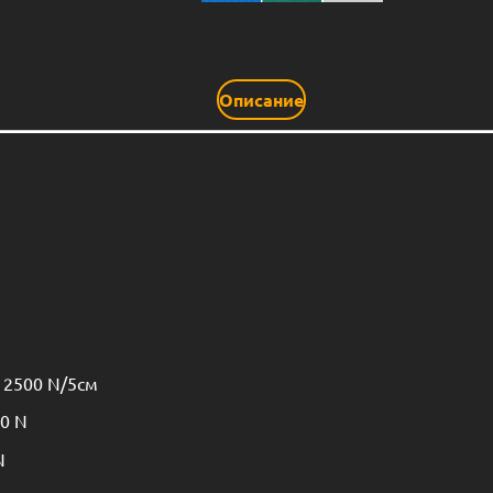
Описание
 2500 N/5см
0 N
N