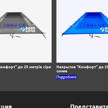
омфорт” до 25 метрів сіре
Накрытие “Комфорт” до 2
синее
Подробнее
кция
Представит