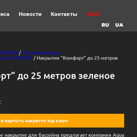
виса
Новости
Контакты
SALE
RU
UA
КРЫТИЯ
/
Поливиниловое
ытия COMFORT
/ Накрытие “Комфорт” до 25 метров
т” до 25 метров зеленое
C
и вартість накриття під ключ
ое накрытие для бассейна предлагает компания Aqua