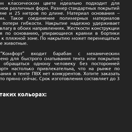
ом классическом цвете идеально подходит для
нов различных форм. Размер стандартных покрытий
не и 25 метров по длине. Материал основания –
ом. Такое соединение полимерных материалов
з потери гибкости. Накрытие надежно удерживает
 влагу в обоих направлениях. Жесткости конструкции
ья по основанию, упирающиеся краями в бортики
т к пляжной зоне. По накрытию может перемещаться
ие животные.
Комфорт” входит барабан с механическим
чено для быстрого сматывания тента или покрытия
 обращаться одному человеку без посторонней
рт» настолько привлекательна, что на рынке по
ания в тенте ПВХ нет конкурентов. Хотите заказать
то прямо сейчас. Срок изготовления составляет до 3
таких кольорах: