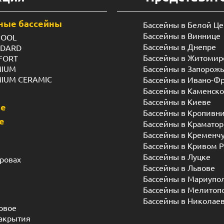
ные бассейны
Бассейны в Белой Ц
Бассейны в Виннице
POOL
Бассейны в Днепре
NDARD
Бассейны в Житомир
FORT
MIUM
Бассейны в Запорож
MIUM CERAMIC
Бассейны в Ивано-Ф
Бассейны в Каменск
Бассейны в Киеве
ые
Бассейны в Кропивн
е
Бассейны в Краматор
Бассейны в Кременч
Бассейны в Кривом Р
Бассейны в Луцке
дровах
Бассейны в Львове
Бассейны в Мариупо
Бассейны в Мелитоп
Бассейны в Николае
овое
акрытия