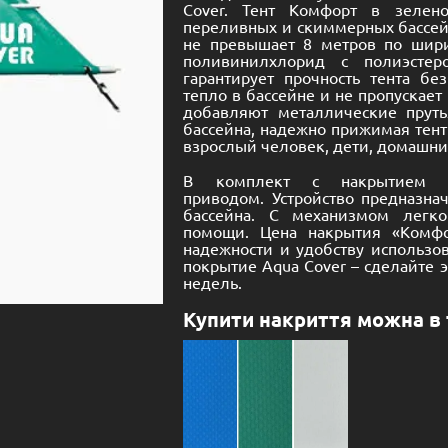
Cover. Тент Комфорт в зелен
переливных и скиммерных бассей
не превышает 8 метров по шири
поливинилхлорид с полиэстер
гарантирует прочность тента бе
тепло в бассейне и не пропускает
добавляют металлические прут
бассейна, надежно прижимая тен
взрослый человек, дети, домашн
В комплект с накрытием “
приводом. Устройство предназна
бассейна. С механизмом легко
помощи. Цена накрытия «Комфо
надежности и удобству использов
покрытие Aqua Cover – сделайте э
недель.
Купити накриття можна в 