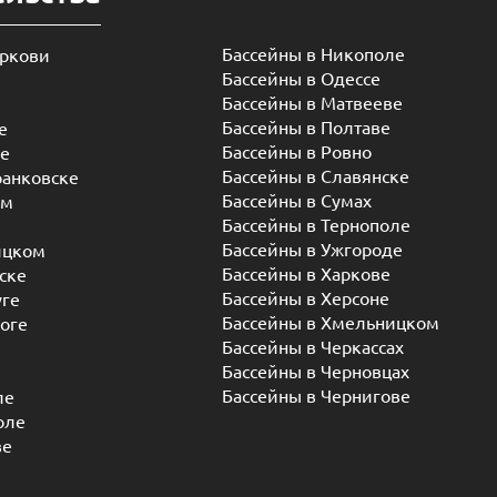
Бассейны в Никополе
еркови
Бассейны в Одессе
Бассейны в Матвееве
Бассейны в Полтаве
е
Бассейны в Ровно
ье
Бассейны в Славянске
ранковске
Бассейны в Сумах
ом
Бассейны в Тернополе
Бассейны в Ужгороде
ицком
Бассейны в Харкове
ске
Бассейны в Херсоне
уге
Бассейны в Хмельницком
оге
Бассейны в Черкассах
Бассейны в Черновцах
Бассейны в Чернигове
ле
оле
ве