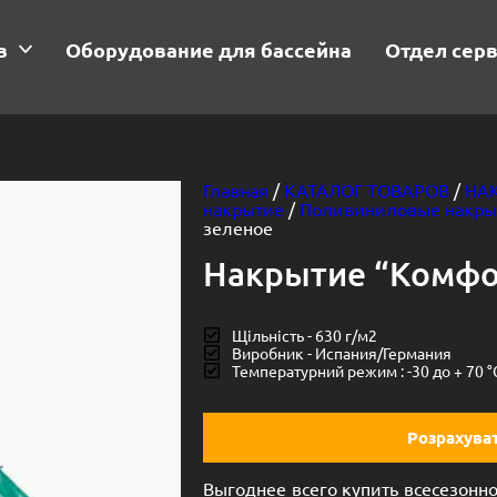
в
Оборудование для бассейна
Отдел сер
Главная
/
КАТАЛОГ ТОВАРОВ
/
НА
накрытие
/
Поливиниловые накр
зеленое
Накрытие “Комфор
Щільність - 630 г/м2
Виробник - Испания/Германия
Температурний режим : -30 до + 70 °
Розрахуват
Выгоднее всего купить всесезонн