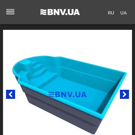
RU
UA