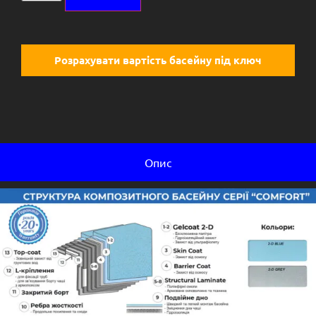
Розрахувати вартість басейну під ключ
Опис