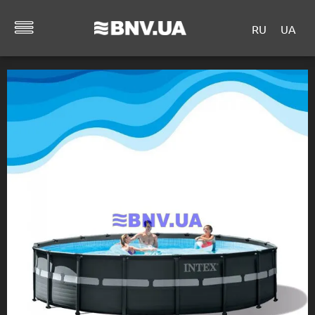
RU
UA