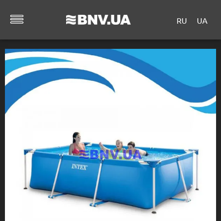
RU
UA