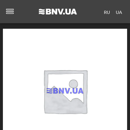
RU
UA