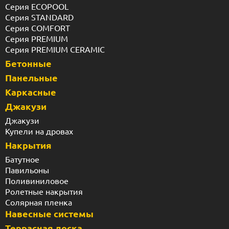
Серия ECOPOOL
Серия STANDARD
Серия COMFORT
Серия PREMIUM
Серия PREMIUM CERAMIC
Бетонные
Панельные
Каркасные
Джакузи
Джакузи
Купели на дровах
Накрытия
Батутное
Павильоны
Поливиниловое
Ролетные накрытия
Солярная пленка
Навесные системы
Террасная доска