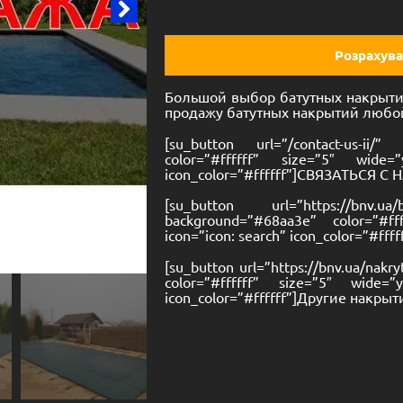
Розрахува
Большой выбор батутных накрытий
продажу батутных накрытий любо
[su_button url=”/contact-us-ii/
color=”#ffffff” size=”5″ wide=
icon_color=”#ffffff”]СВЯЗАТЬСЯ С 
[su_button url=”https://bnv.ua
background=”#68aa3e” color=”#ff
icon=”icon: search” icon_color=”#ff
[su_button url=”https://bnv.ua/nakr
color=”#ffffff” size=”5″ wide=”
icon_color=”#ffffff”]Другие накры