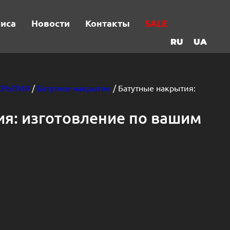
виса
Новости
Контакты
SALE
RU
UA
КРЫТИЯ
/
Батутное накрытие
/ Батутные накрытия:
я: изготовление по вашим