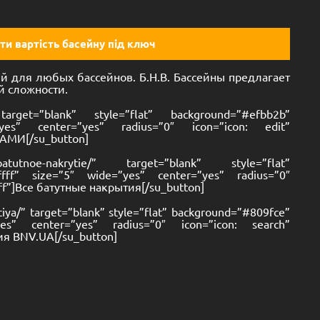
ти вартість басейну під ключ
 для любых бассейнов. Б.Н.В. Бассейны предлагает
й сложности.
” target=”blank” style=”flat” background=”#efbb2b”
”yes” center=”yes” radius=”0″ icon=”icon: edit”
НАМИ[/su_button]
/batutnoe-nakrytie/” target=”blank” style=”flat”
ffff” size=”5″ wide=”yes” center=”yes” radius=”0″
ffff”]Все батутные накрытия[/su_button]
ytiya/” target=”blank” style=”flat” background=”#809fce”
yes” center=”yes” radius=”0″ icon=”icon: search”
тия BNV.UA[/su_button]