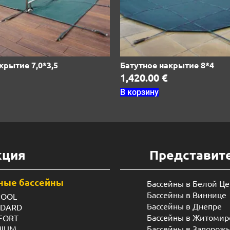
крытие 7,0*3,5
Батутное накрытие 8*4
1,420.00
€
В корзину
кция
Представит
ные бассейны
Бассейны в Белой Ц
Бассейны в Виннице
POOL
Бассейны в Днепре
NDARD
Бассейны в Житомир
FORT
MIUM
Бассейны в Запорож