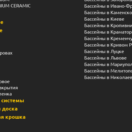
MIUM CERAMIC
Бассейны в Ивано-Ф
Бассейны в Каменск
Бассейны в Киеве
ые
Бассейны в Кропивн
е
Бассейны в Краматор
Бассейны в Кременч
Бассейны в Кривом Р
Бассейны в Луцке
дровах
Бассейны в Львове
Бассейны в Мариупо
Бассейны в Мелитоп
Бассейны в Николае
овое
акрытия
ленка
 системы
 доска
я крошка