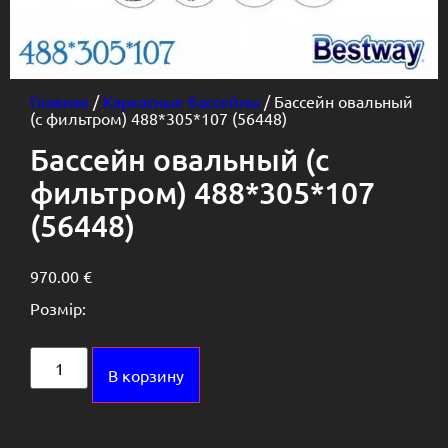
Главная
/
Каркасные бассейны
/ Бассейн овальный
(с фильтром) 488*305*107 (56448)
Бассейн овальный (с
фильтром) 488*305*107
(56448)
970.00
€
Розмір:
Alternative:
В корзину