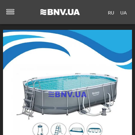
RU
UA