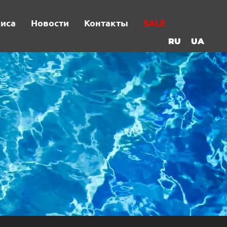
виса
Новости
Контакты
SALE
RU
UA