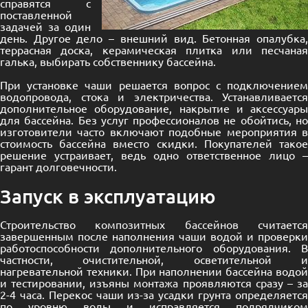
справятся с
поставленной
задачей за один
день. Другое дело – внешний вид. Бетонная опалубка,
террасная доска, керамическая плитка или песчаная
галька, выбирать собственнику бассейна.
При установке чаши решается вопрос с подключением
водопровода, стока и электричества. Устанавливается
дополнительное оборудование, накрытие и аксессуары
для бассейна. Без услуг профессионалов не обойтись, но
изготовители часто включают подобные мероприятия в
стоимость бассейна вместо скидки. Покупателей такое
решение устраивает, ведь одно ответственное лицо –
гарант долговечности.
Запуск в эксплуатацию
Строительство
композитных бассейнов
считаетс
завершенным после наполнения чаши водой и проверки
работоспособности дополнительного оборудования. В
частности, очистительной, осветительной и
нагревательной техники. При наполнении бассейна водой
и тестировании, изъяны монтажа проявляются сразу – за
2-4 часа. Перекос чаши из-за усадки грунта определяется
по уровню воды и исправляется подрядчиком