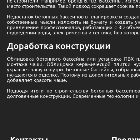
не строители. Например, бренд Б.Н.В. Бассейны, испол
место строительства. Такой подход сокращает срок выпо
Недостаток бетонных бассейнов в планировке и созда
собственные мысли изложить на бумагу и создать у
привлечение профессионалов, работающих с 3D объек
подведении воды, электричества и септика, без котор
Доработка конструкции
Облицовка бетонного бассейна или установка ПВХ пл
монтажа чаши. Облицовка керамической плитки ну
украшает чашу изнутри. Бетонные бассейны, собранные
нуждаются в отделке. Поэтому из дополнительных раб
добавляет красоты чаше.
Подводя итоги по строительству бетонных бассейно
долговечные конструкции. Современные технологии и 
Контакты
Проду