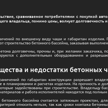
льствие, сравниваемое потребителями с покупкой авто
ущего владельца, помимо цены, волнует долговечность и
ничений по внешнему виду чаши и габаритам изделия. Г
 строительство бетонного бассейна, заказывая выполне
бетона долговечны, прочны и, при желании заказчика, п
ируются с дополнительным оборудованием и разрешаю
ества и недостатки бетонных 
граничений по габаритам конструкции разрешает владел
е в планировании и расчетах изделия. На прочность и до
оторые задействованы при строительстве. Владельцу бас
материалов и работа исполнителей находятся под полным
о бетонного бассейна считается затяжным проектом, для
ритерий относить нельзя, так как сроки монтажа бетонн