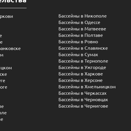
Бассейны в Никополе
еркови
Бассейны в Одессе
Бассейны в Матвееве
Бассейны в Полтаве
е
Бассейны в Ровно
ье
Бассейны в Славянске
ранковске
Бассейны в Сумах
ом
Бассейны в Тернополе
Бассейны в Ужгороде
ицком
Бассейны в Харкове
ске
Бассейны в Херсоне
уге
Бассейны в Хмельницком
оге
Бассейны в Черкассах
Бассейны в Черновцах
Бассейны в Чернигове
ле
оле
ве