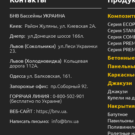
Композит
БНВ Бассейны УКРАИНА
Серия ECO
Район Жуляны, ул. Киевская 2А.
Киев:
Серия STA
ул.Донецкое шоссе 166л.
Днепр:
Серия COM
Серия PRE
ул.Леси Украинки
Львов (Сокольники)
Серия PRE
23.
Бетонные
Кольцевая
Львов (Холодновидка)
дорога 112А.
Панельн
Каркасны
ул. Балковская, 161.
Одесса
Джакузи
пр.Соборный 92.
Запорожье офис:
Джакузи
: 0-800-502-901
ГОРЯЧАЯ ЛИНИЯ
Купели на 
(бесплатно по Украине)
Накрытия
: https://bnv.ua.
ВЕБ-САЙТ
Батутное
Павильоны
info@bnv.ua
Написать письмо:
Поливинил
Ролетные н