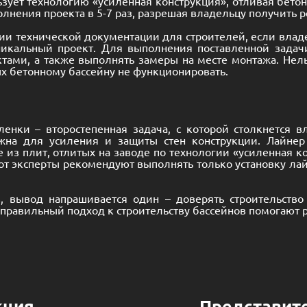
ьзует технологию «усиленная конструкция», отливая бето
лнения проекта в 5-7 раз, разрешая владельцу получить ре
нии технической документации для строителей, если вла
никальный проект. Для выполнения поставленной задач
тами, а также выполнять замеры на месте монтажа. Нель
ых бетонному бассейну не функционировать.
енки – второстепенная задача, с которой столкнется в
жна для усиления и защиты стен конструкции.
Лайнер
 из плит, отлитых на заводе по технологии «усиленная к
от эксперты рекомендуют выполнять только установку ла
в, вывод напрашивается один – доверять строительств
правильный подход к строительству бассейнов помогают 
кция
Представит