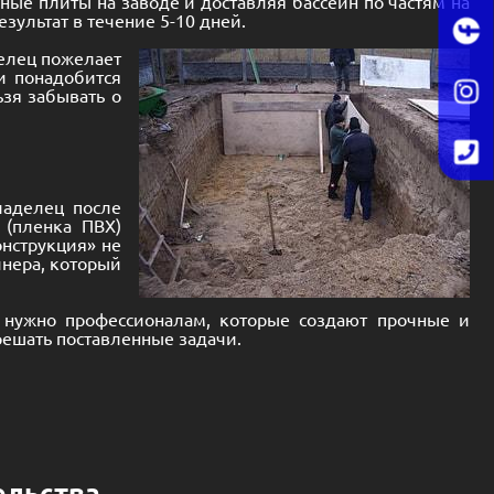
нные плиты на заводе и доставляя бассейн по частям на
зультат в течение 5-10 дней.
делец пожелает
и понадобится
зя забывать о
ладелец после
 (пленка ПВХ)
онструкция» не
йнера, который
о нужно профессионалам, которые создают прочные и
решать поставленные задачи.
ельства