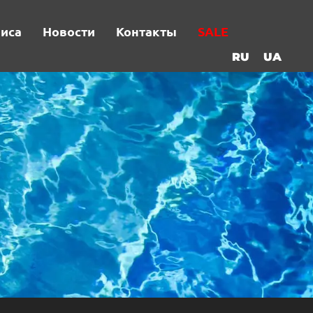
виса
Новости
Контакты
SALE
RU
UA