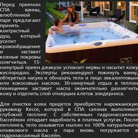
Перед приемом
СПА ванны,
влюбленной
паре предлагают
принять
контрастный
душ, который
усилит
кровообращение
и заставит
кожные покровы
смягчиться. 15-
минутрый прием джакузи успокоит нервы и насытит кожу
кислородом. Эксперты рекомендуют покинуть ванну,
обтереться насухо и обмазать тело и лицо эвкалиптовым
или кокосовым маслом. 30-минутный отдых в теплом
помещении заставит масла окончательно размягчить
кожу и отделить слой отмерших клеток эпидермиса.
Для очистки кожи придется приобрести марокканскую
рукавицу Кессе, которой в СПА салонах выполняют
глубокий пиллинг. С собственным гидромассажным
бассейном отпадает надобность в платных услугах. После
пиллинга, тело омывается мылом из 100% натурального
оливкового масла и пара вновь погружается в
гидромассажный бассейн.