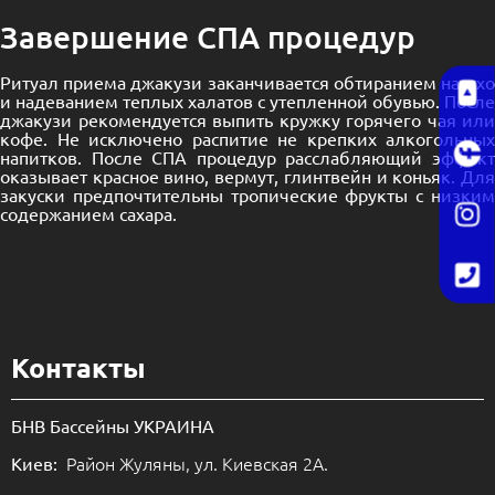
Завершение СПА процедур
Ритуал приема джакузи заканчивается обтиранием насухо
и надеванием теплых халатов с утепленной обувью. После
джакузи рекомендуется выпить кружку горячего чая или
кофе. Не исключено распитие не крепких алкогольных
напитков. После
СПА
процедур расслабляющий эффек
оказывает красное вино, вермут, глинтвейн и коньяк. Для
закуски предпочтительны тропические фрукты с низким
содержанием сахара.
Контакты
БНВ Бассейны УКРАИНА
Район Жуляны, ул. Киевская 2А.
Киев: