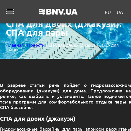
RU
UA
СПА для двоих (джакузи).
СПА для пары
Главная
/
Новости
/ СПА для двоих (джакузи). СПА для
пары
В разрезе статьи речь пойдет о гидромассажном
оборудовании (джакузи) для дома. Предложения на
рынке, как выбрать и установить. Также поднимется
тема программ для комфортабельного отдыха пары в
СПА бассейне.
СПА для двоих (джакузи)
Гидромассажные бассейны для пары априори рассчитаны