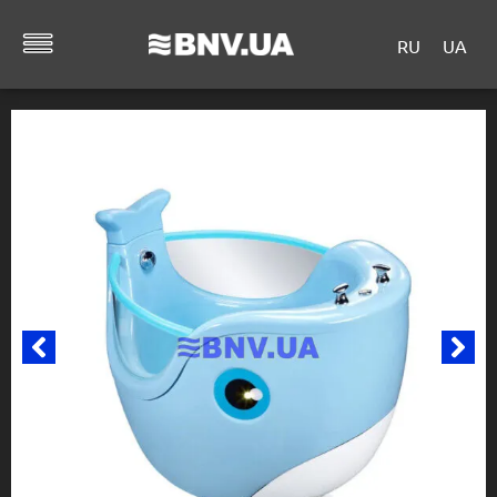
RU
UA