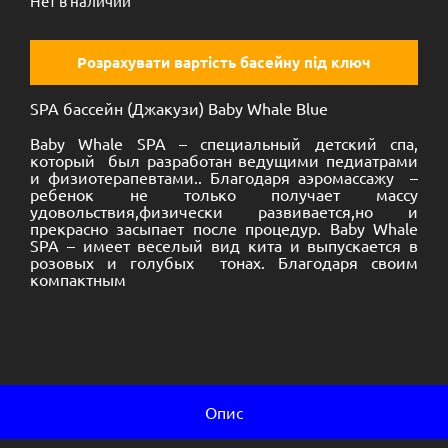
Нет в наличии
Розрахувати вартість басейну під ключ
SPA бассейн (Джакузи) Baby Whale Blue
Baby Whale SPA – специальный детский спа,
который был разработан ведущими педиатрами
и физиотерапевтами.. Благодаря аэромассажу –
ребенок не только получает массу
удовольствия,физически развивается,но и
прекрасно засыпает после процедур. Baby Whale
SPA – имеет веселый вид кита и выпускается в
розовых и голубых тонах. Благодаря своим
компактным
Опис