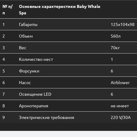
№ п/
Основные характеристики Baby Whale
п
Spa
1
Габариты
125х104х98
2
Объем
560л
3
Вес
70кг
4
Количество мест
1
5
Форсунки
6
6
Насос
Airblower
7
Освещение LED
6
8
Аромотерапия
не имеет
9
Электрические требования
220 V/30A